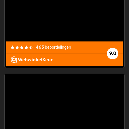
463
beoordelingen
9,0