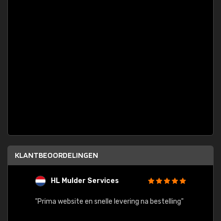
KLANTBEOORDELINGEN
HL Mulder Services
T
"
"Prima website en snelle levering na bestelling"
"Alles