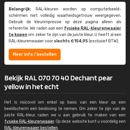
Belangrijk:
RAL-kleuren worden op computer­beeld­
schermen niet volledig waarheids­­getrouw weer­gegeven.
Gebruik de kleur­impressie op deze pagina alleen als
referentie. We raden aan een
fysieke RAL-kleuren­waaier
te kopen
om zeker te zijn van de juiste kleur. U heeft al een
RAL-kleuren­waaier voor
slechts €154,95
(exclusief BTW).
Meer info / bestellen
Bekijk RAL 070 70 40 Dechant pear
yellow in het echt
Het is risicovol om enkel op basis van een kleur op een
beeldscherm een beslissing te nemen. Om zeker te zijn van de
juiste RAL-kleur, raden we u aan gebruik te maken van een
fysieke RAL-kleurenwaaier
. Op deze website kunt u voordelig een
RAL-kleurenwaaier bestellen
.