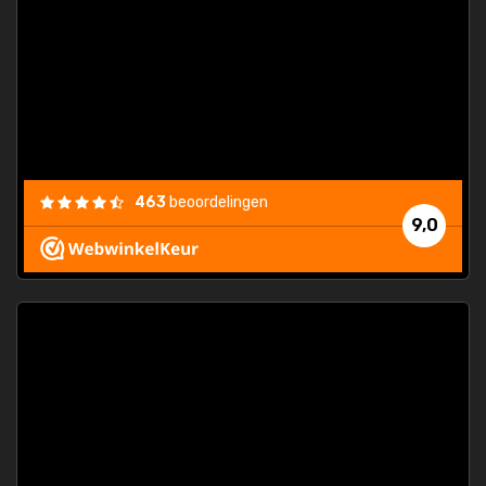
463
beoordelingen
9,0