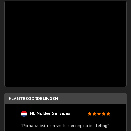
KLANTBEOORDELINGEN
HL Mulder Services
T
"
"Prima website en snelle levering na bestelling"
"Alles