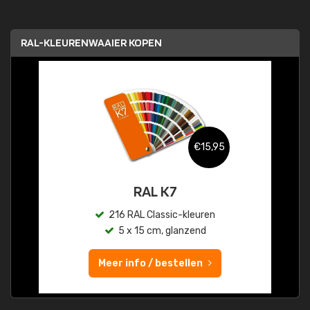
RAL-KLEURENWAAIER KOPEN
€15,95
RAL K7
216 RAL Classic-kleuren
5 x 15 cm, glanzend
Meer info / bestellen