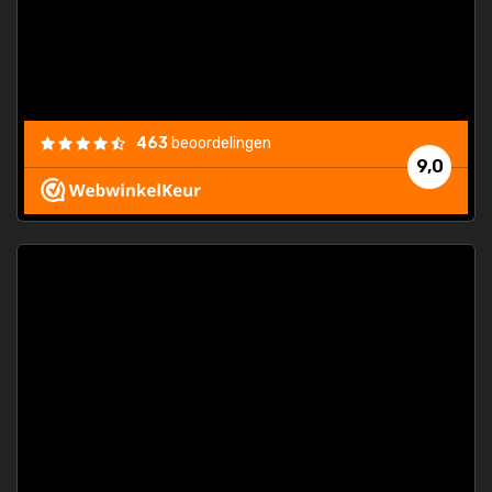
463
beoordelingen
9,0