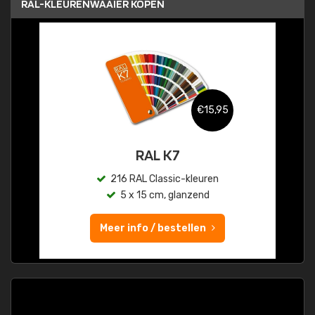
RAL-KLEURENWAAIER KOPEN
€15,95
RAL K7
216 RAL Classic-kleuren
5 x 15 cm, glanzend
Meer info / bestellen