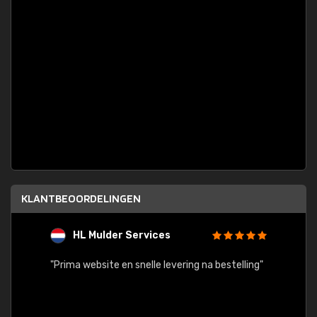
KLANTBEOORDELINGEN
HL Mulder Services
T
"
"Prima website en snelle levering na bestelling"
"Alles