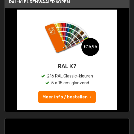
RAL-KLEURENWAAIER KOPEN
€15,95
RAL K7
216 RAL Classic-kleuren
5 x 15 cm, glanzend
Meer info / bestellen