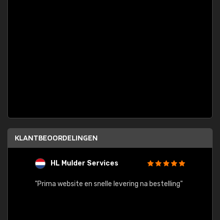
KLANTBEOORDELINGEN
HL Mulder Services
T
"
"Prima website en snelle levering na bestelling"
"Alles