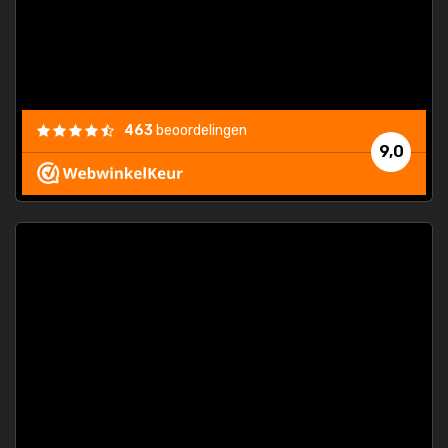
463
beoordelingen
9,0