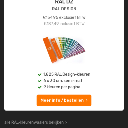
RAL D2
RAL DESIGN
€
154,95
exclusief BTW
€
187,49
inclusief BTW
1.825 RAL Design-kleuren
6 x 30 cm, semi-mat
9 kleuren per pagina
Meer info / bestellen
alle RAL-kleurenwaaiers bekijken