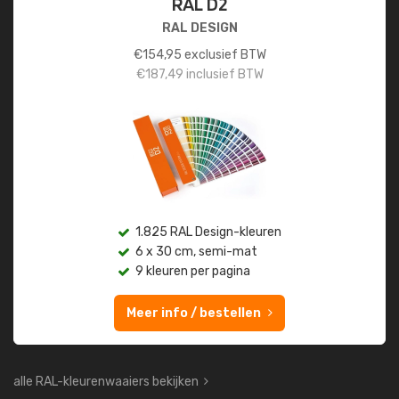
RAL D2
RAL DESIGN
€
154,95
exclusief BTW
€
187,49
inclusief BTW
1.825 RAL Design-kleuren
6 x 30 cm, semi-mat
9 kleuren per pagina
Meer info / bestellen
alle RAL-kleurenwaaiers bekijken