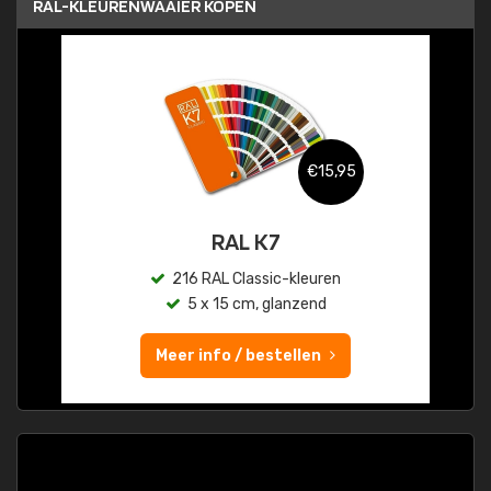
RAL-KLEURENWAAIER KOPEN
€15,95
RAL K7
216 RAL Classic-kleuren
5 x 15 cm, glanzend
Meer info / bestellen