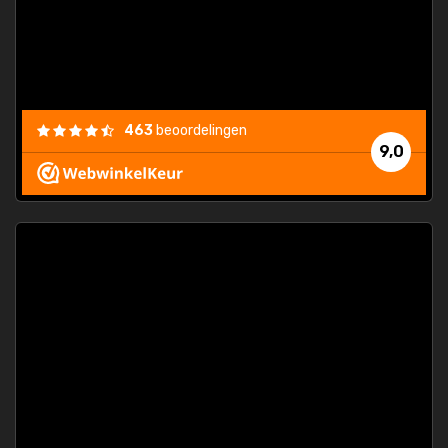
463
beoordelingen
9,0