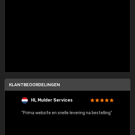
KLANTBEOORDELINGEN
HL Mulder Services
T
"
"Prima website en snelle levering na bestelling"
"Alles