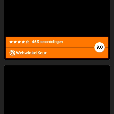
463
beoordelingen
9,0