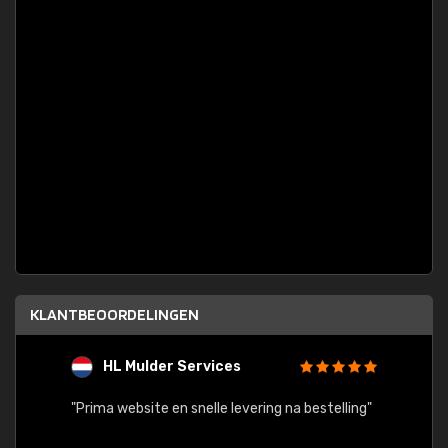
KLANTBEOORDELINGEN
HL Mulder Services
T
"
"Prima website en snelle levering na bestelling"
"Alles