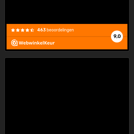
463
beoordelingen
9,0