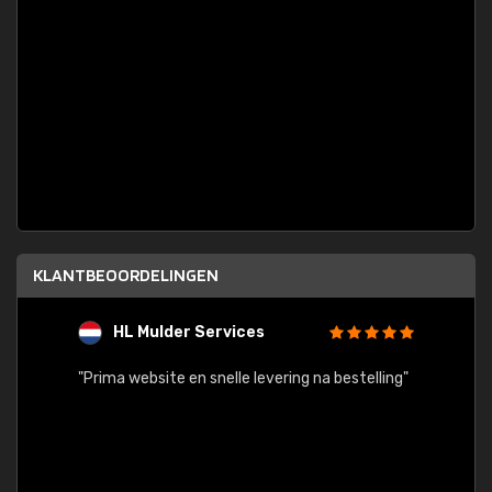
KLANTBEOORDELINGEN
HL Mulder Services
T
"
"Prima website en snelle levering na bestelling"
"Alles