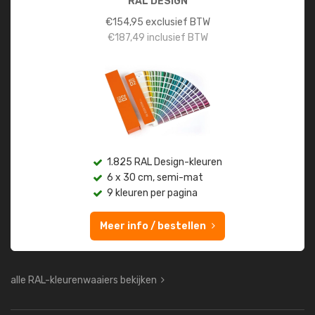
RAL DESIGN
€
154,95
exclusief BTW
€
187,49
inclusief BTW
1.825 RAL Design-kleuren
6 x 30 cm, semi-mat
9 kleuren per pagina
Meer info / bestellen
alle RAL-kleurenwaaiers bekijken