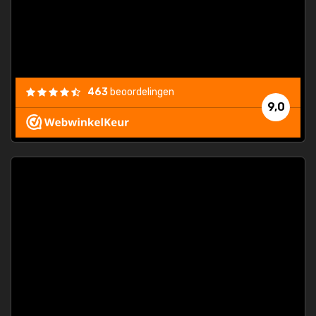
463
beoordelingen
9,0