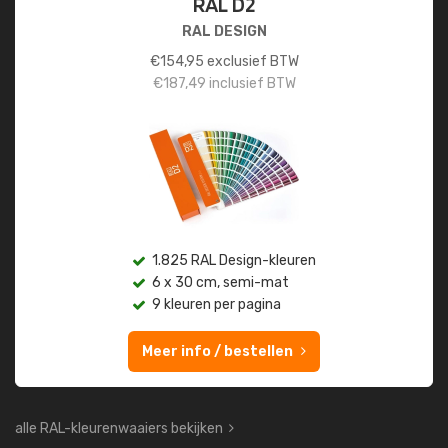
RAL D2
RAL DESIGN
€
154,95
exclusief BTW
€
187,49
inclusief BTW
1.825 RAL Design-kleuren
6 x 30 cm, semi-mat
9 kleuren per pagina
Meer info / bestellen
alle RAL-kleurenwaaiers bekijken