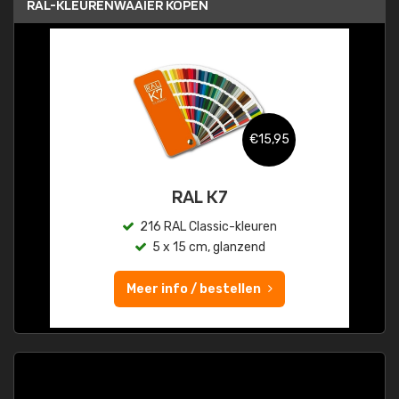
RAL-KLEURENWAAIER KOPEN
€15,95
RAL K7
216 RAL Classic-kleuren
5 x 15 cm, glanzend
Meer info / bestellen