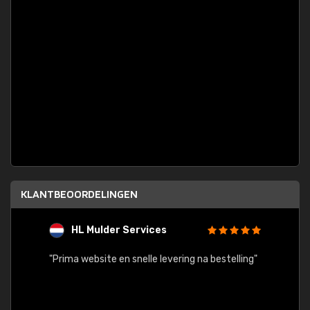
KLANTBEOORDELINGEN
HL Mulder Services
T
"
"Prima website en snelle levering na bestelling"
"Alles