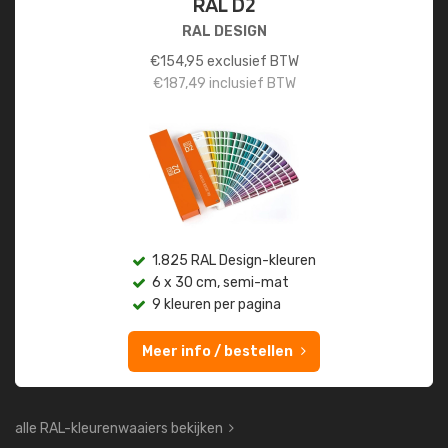
RAL D2
RAL DESIGN
€
154,95
exclusief BTW
€
187,49
inclusief BTW
1.825 RAL Design-kleuren
6 x 30 cm, semi-mat
9 kleuren per pagina
Meer info / bestellen
alle RAL-kleurenwaaiers bekijken