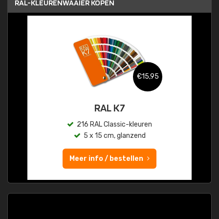
RAL-KLEURENWAAIER KOPEN
€15,95
RAL K7
216 RAL Classic-kleuren
5 x 15 cm, glanzend
Meer info / bestellen