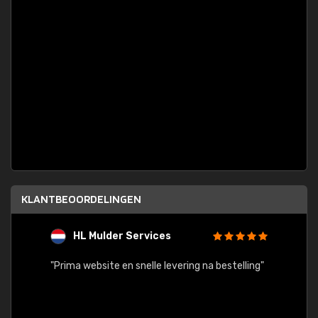
KLANTBEOORDELINGEN
HL Mulder Services
T
"
"Prima website en snelle levering na bestelling"
"Alles