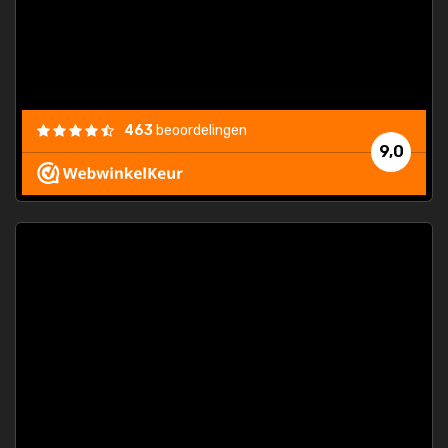
463
beoordelingen
9,0