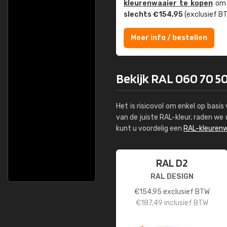
kleuren­waaier te kopen
om z
slechts €154,95
(exclusief BT
Meer info / bestellen
Bekijk RAL 060 70 50
Het is risicovol om enkel op basi
van de juiste RAL-kleur, raden w
kunt u voordelig een
RAL-kleurenw
RAL D2
RAL DESIGN
€
154,95
exclusief BTW
€
187,49
inclusief BTW