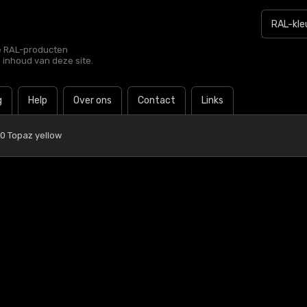
le RAL-producten
e inhoud van deze site.
g
Help
Over ons
Contact
Links
0 Topaz yellow