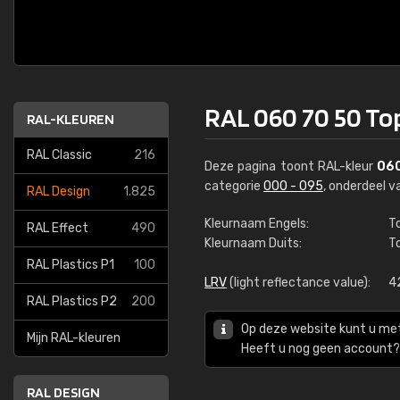
RAL 060 70 50 To
RAL-KLEUREN
RAL Classic
216
Deze pagina toont RAL-kleur
060
categorie
000 - 095
, onderdeel 
RAL Design
1.825
Kleurnaam Engels:
T
RAL Effect
490
Kleurnaam Duits:
T
RAL Plastics P1
100
LRV
(light reflectance value):
4
RAL Plastics P2
200
Op deze website kunt u me
Mijn RAL-kleuren
Heeft u nog geen account? 
RAL DESIGN