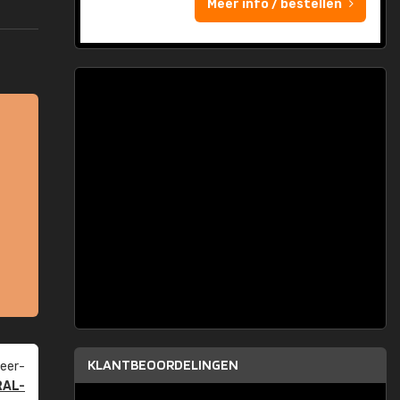
Meer info / bestellen
KLANTBEOORDELINGEN
eer­
RAL-