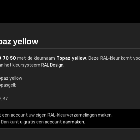
paz yellow
 70 50
met de kleurnaam
Topaz yellow
. Deze RAL-kleur komt voo
van het kleursysteem
RAL Design
.
opaz yellow
opasgelb
€15
2,37
RAL K7 op waterba
t een account uw eigen RAL-kleurverzamelingen maken.
216 RAL Classic-kleur
Dan kunt u gratis een
account aanmaken
.
5 x 15 cm, glanzend