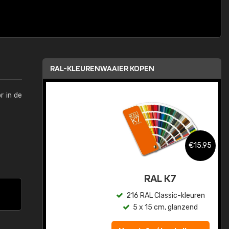
RAL-KLEURENWAAIER KOPEN
r in de
,95
€15,95
sis
RAL K7
en
216 RAL Classic-kleuren
5 x 15 cm, glanzend