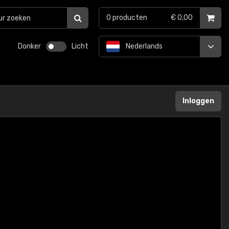
0
producten
€ 0,00
Donker
Licht
Nederlands
Inloggen