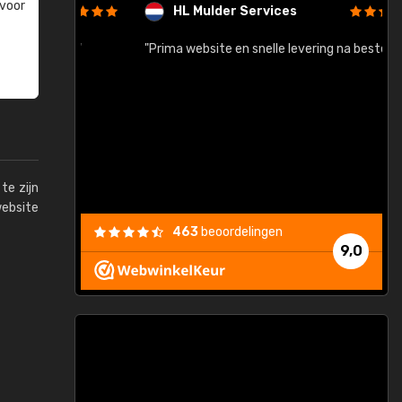
 voor
HL Mulder Services
baar!"
"Prima website en snelle levering na bestelling"
"
te zijn
website
463
beoordelingen
9,0