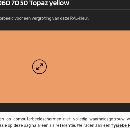
060 70 50 Topaz yellow
Meer info / bestellen
orbeeld voor een vergroting van deze RAL-kleur:
n op computer­beeld­schermen niet volledig waarheids­­getrouw w
ssie op deze pagina alleen als referentie. We raden aan een
fysieke 