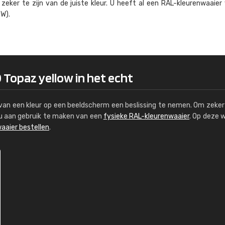
eker te zijn van de juiste kleur. U heeft al een RAL-kleuren­waaier
Kambier BV
W).
"Super snelle service en zeer betaal
 Topaz yellow in het echt
s van een kleur op een beeldscherm een beslissing te nemen. Om zeker 
e u aan gebruik te maken van een
fysieke RAL-kleurenwaaier
. Op deze 
aaier bestellen
.