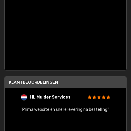
KLANTBEOORDELINGEN
HL Mulder Services
T
"
"Prima website en snelle levering na bestelling"
"Alles