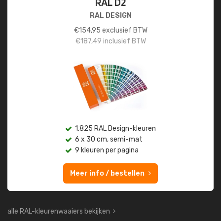
RAL D2
RAL DESIGN
€
154,95
exclusief BTW
€
187,49
inclusief BTW
1.825 RAL Design-kleuren
6 x 30 cm, semi-mat
9 kleuren per pagina
Meer info / bestellen
alle RAL-kleurenwaaiers bekijken