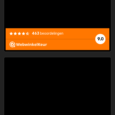
463
beoordelingen
9,0