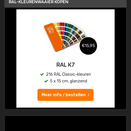
RAL-KLEURENWAAIER KOPEN
€15,95
RAL K7
216 RAL Classic-kleuren
5 x 15 cm, glanzend
Meer info / bestellen