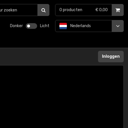
0
producten
€ 0,00
Donker
Licht
Nederlands
Inloggen