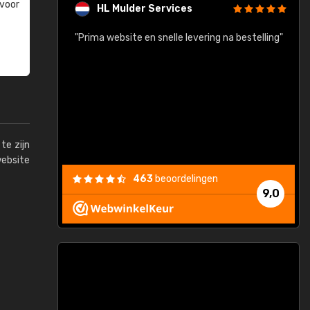
 voor
HL Mulder Services
baar!"
"Prima website en snelle levering na bestelling"
"
te zijn
website
463
beoordelingen
9,0