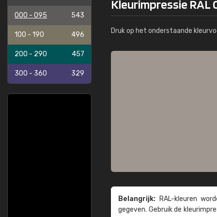
Kleurimpressie RAL 
000 - 095
543
Druk op het onderstaande kleurvo
100 - 190
496
200 - 290
457
300 - 360
329
Belangrijk:
RAL-kleuren worde
gegeven. Gebruik de kleur­impre