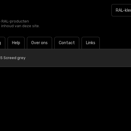
le RAL-producten
e inhoud van deze site.
g
Help
Over ons
Contact
Links
05 Screed grey