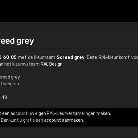
reed grey
0 60 05
met de kleurnaam
Screed grey
. Deze RAL-kleur komt voo
van het kleursysteem
RAL Design
.
creed grey
strichgrau
€15
1,48
RAL K7 op waterba
t een account uw eigen RAL-kleurverzamelingen maken.
216 RAL Classic-kleur
Dan kunt u gratis een
account aanmaken
.
5 x 15 cm, glanzend