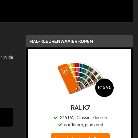
RAL-KLEURENWAAIER KOPEN
r in de
,95
€15,95
sis
RAL K7
en
216 RAL Classic-kleuren
5 x 15 cm, glanzend