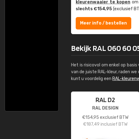
kleuren­waaier te kopen
om z
slechts €154,95
(exclusief BT
Meer info / bestellen
Bekijk RAL 060 60 05
Het is risicovol om enkel op basi
van de juiste RAL-kleur, raden w
kunt u voordelig een
RAL-kleurenw
RAL D2
RAL DESIGN
€
154,95
exclusief BTW
€
187,49
inclusief BTW