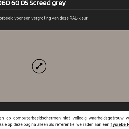
060 60 05 Screed grey
Meer info / bestellen
orbeeld voor een vergroting van deze RAL-kleur:
n op computer­beeld­schermen niet volledig waarheids­­getrouw w
ssie op deze pagina alleen als referentie. We raden aan een
fysieke 