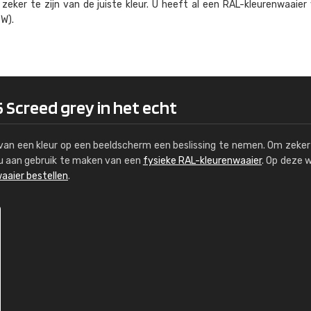
eker te zijn van de juiste kleur. U heeft al een RAL-kleuren­waaier
Kambier BV
W).
"Super snelle service en zeer betaal
 Screed grey in het echt
s van een kleur op een beeldscherm een beslissing te nemen. Om zeker 
e u aan gebruik te maken van een
fysieke RAL-kleurenwaaier
. Op deze 
aaier bestellen
.