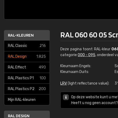
RAL 060 60 05 Sc
RAL-KLEUREN
RAL Classic
216
Deze pagina toont RAL-kleur
06
categorie
000 - 095
, onderdeel 
RAL Design
1.825
Kleurnaam Engels:
S
RAL Effect
490
Kleurnaam Duits:
E
RAL Plastics P1
100
LRV
(light reflectance value):
3
RAL Plastics P2
200
Op deze website kunt u me
Mijn RAL-kleuren
Heeft u nog geen account? 
RAL DESIGN