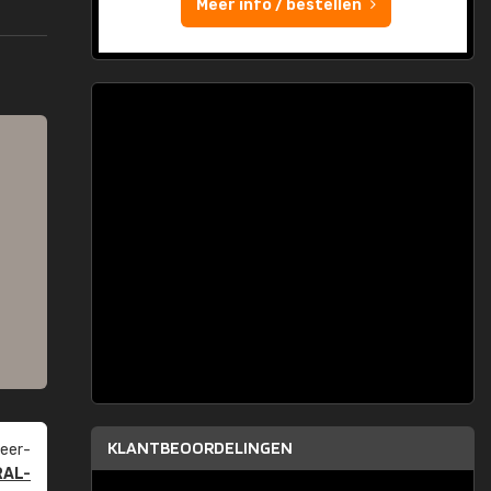
Meer info / bestellen
KLANTBEOORDELINGEN
eer­
RAL-