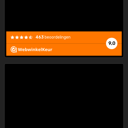
463
beoordelingen
9,0