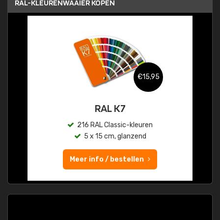
RAL-KLEURENWAAIER KOPEN
€15,95
RAL K7
216 RAL Classic-kleuren
5 x 15 cm, glanzend
Meer info / bestellen