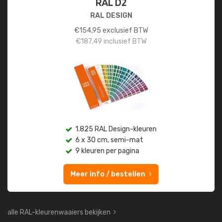
RAL D2
RAL DESIGN
€
154,95
exclusief BTW
€
187,49
inclusief BTW
1.825 RAL Design-kleuren
6 x 30 cm, semi-mat
9 kleuren per pagina
Meer info / bestellen
alle RAL-kleurenwaaiers bekijken