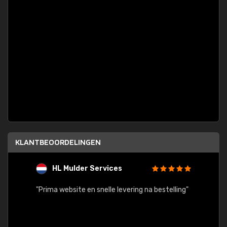
KLANTBEOORDELINGEN
HL Mulder Services
T
"
"Prima website en snelle levering na bestelling"
"Alles