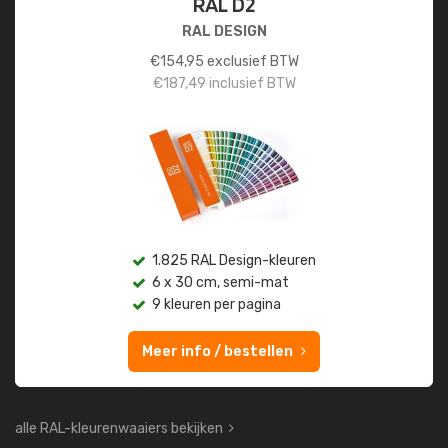
RAL D2
RAL DESIGN
€
154,95
exclusief BTW
€
187,49
inclusief BTW
1.825 RAL Design-kleuren
6 x 30 cm, semi-mat
9 kleuren per pagina
Meer info / bestellen
alle RAL-kleurenwaaiers bekijken