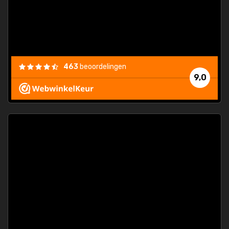
463
beoordelingen
9,0