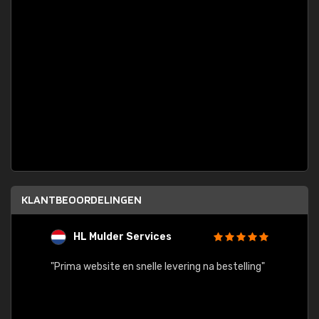
KLANTBEOORDELINGEN
HL Mulder Services
T
"
"Prima website en snelle levering na bestelling"
"Alles