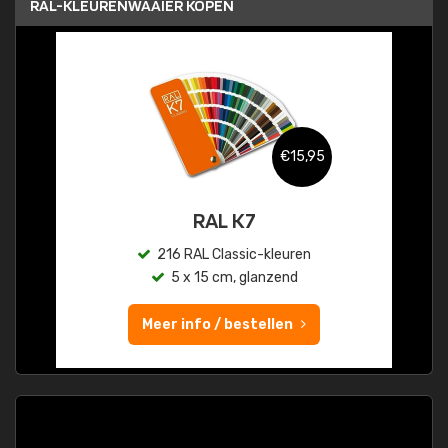
RAL-KLEURENWAAIER KOPEN
€15,95
RAL K7
216 RAL Classic-kleuren
5 x 15 cm, glanzend
Meer info / bestellen