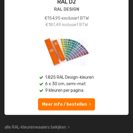
RAL D2
RAL DESIGN
€
154,95
exclusief BTW
€
187,49
inclusief BTW
1.825 RAL Design-kleuren
6 x 30 cm, semi-mat
9 kleuren per pagina
Meer info / bestellen
alle RAL-kleurenwaaiers bekijken