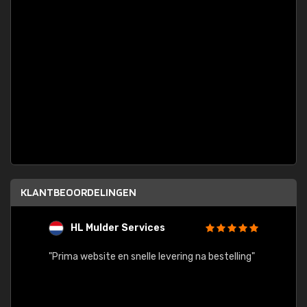
KLANTBEOORDELINGEN
HL Mulder Services
T
"
"Prima website en snelle levering na bestelling"
"Alles