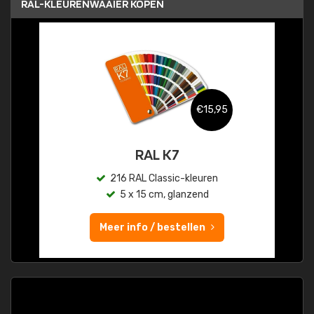
RAL-KLEURENWAAIER KOPEN
€15,95
RAL K7
216 RAL Classic-kleuren
5 x 15 cm, glanzend
Meer info / bestellen