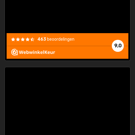
463
beoordelingen
9,0