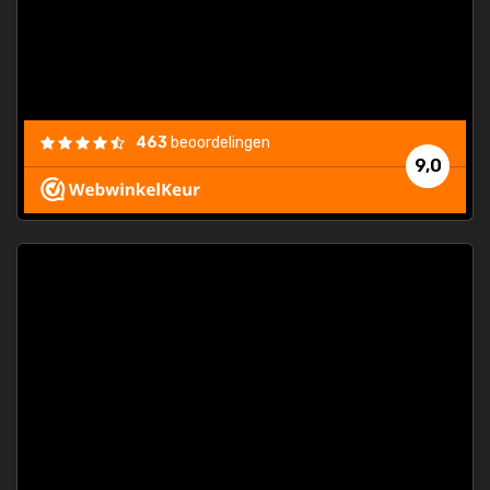
463
beoordelingen
9,0