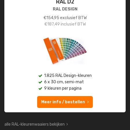
RAL D2
RAL DESIGN
€
154,95
exclusief BTW
€
187,49
inclusief BTW
1.825 RAL Design-kleuren
6 x 30 cm, semi-mat
9 kleuren per pagina
Meer info / bestellen
alle RAL-kleurenwaaiers bekijken