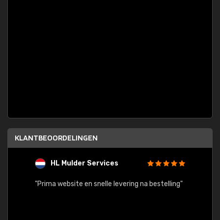
KLANTBEOORDELINGEN
HL Mulder Services
T
"
"Prima website en snelle levering na bestelling"
"Alles