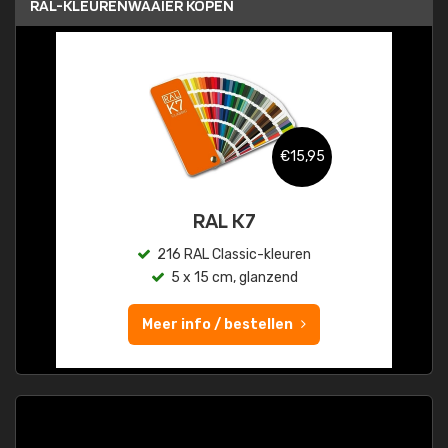
RAL-KLEURENWAAIER KOPEN
€15,95
RAL K7
216 RAL Classic-kleuren
5 x 15 cm, glanzend
Meer info / bestellen