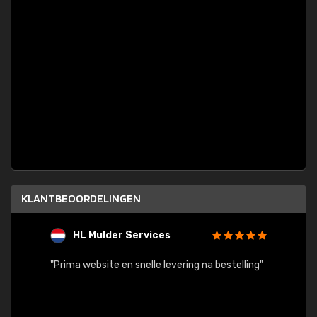
KLANTBEOORDELINGEN
HL Mulder Services
T
"
"Prima website en snelle levering na bestelling"
"Alles