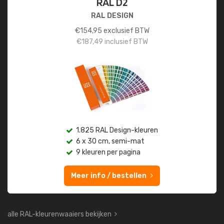
RAL D2
RAL DESIGN
€
154,95
exclusief BTW
€
187,49
inclusief BTW
1.825 RAL Design-kleuren
6 x 30 cm, semi-mat
9 kleuren per pagina
Meer info / bestellen
alle RAL-kleurenwaaiers bekijken