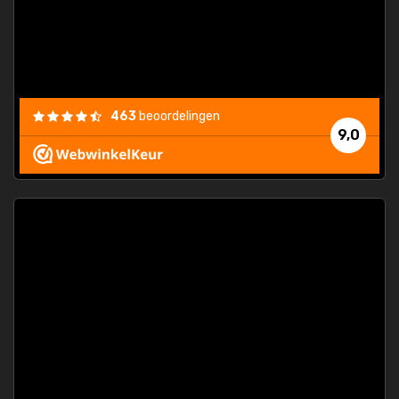
463
beoordelingen
9,0