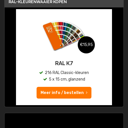
RAL-KLEURENWAAIER KOPEN
€15,95
RAL K7
216 RAL Classic-kleuren
5 x 15 cm, glanzend
Meer info / bestellen