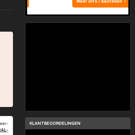
Meer info / bestellen
KLANTBEOORDELINGEN
eer­
RAL-