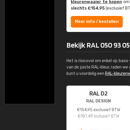
kleuren­waaier te kopen
om z
slechts €154,95
(exclusief BT
Meer info / bestellen
Bekijk RAL 050 93 05 
Het is risicovol om enkel op basi
van de juiste RAL-kleur, raden w
kunt u voordelig een
RAL-kleurenw
RAL D2
RAL DESIGN
€
154,95
exclusief BTW
€
187,49
inclusief BTW