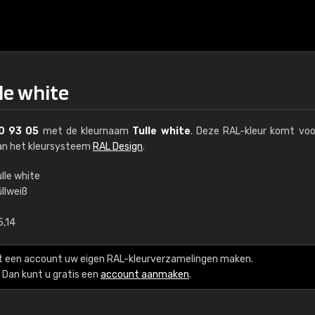
le white
0 93 05
met de kleurnaam
Tulle white
. Deze RAL-kleur komt voo
van het kleursysteem
RAL Design
.
lle white
llweiß
€15
5,14
RAL K7 op waterba
t een account uw eigen RAL-kleurverzamelingen maken.
216 RAL Classic-kleur
Dan kunt u gratis een
account aanmaken
.
5 x 15 cm, glanzend