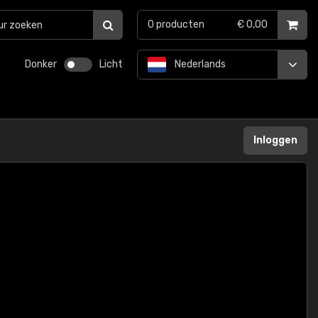
0
producten
€ 0,00
Donker
Licht
Nederlands
Inloggen