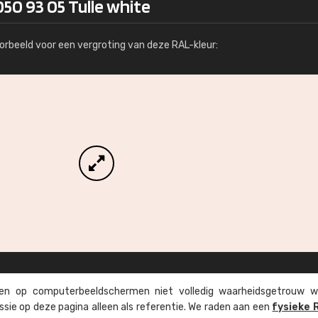
50 93 05 Tulle white
Meer info / bestellen
orbeeld voor een vergroting van deze RAL-kleur:
n op computer­beeld­schermen niet volledig waarheids­­getrouw w
ssie op deze pagina alleen als referentie. We raden aan een
fysieke 