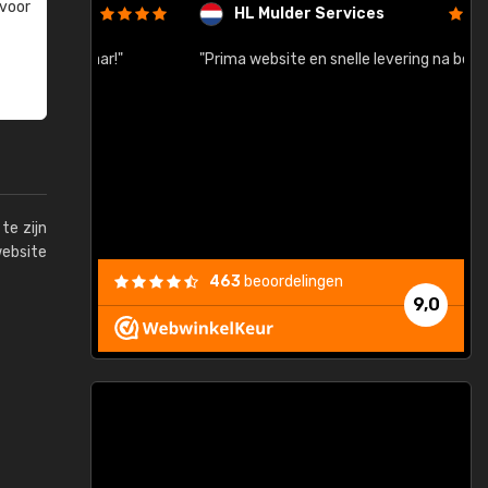
 voor
HL Mulder Services
baar!"
"Prima website en snelle levering na bestelling"
"
te zijn
website
463
beoordelingen
9,0