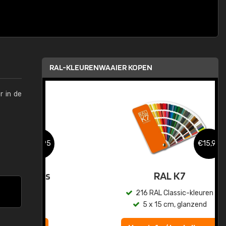
RAL-KLEURENWAAIER KOPEN
r in de
,95
€15,95
sis
RAL K7
en
216 RAL Classic-kleuren
5 x 15 cm, glanzend