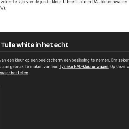
eker te zijn van de juiste kleur. U heeft al een RAL-kleuren­waaier
Kambier BV
W).
"Super snelle service en zeer betaal
Tulle white in het echt
s van een kleur op een beeldscherm een beslissing te nemen. Om zeker 
e u aan gebruik te maken van een
fysieke RAL-kleurenwaaier
. Op deze 
aaier bestellen
.