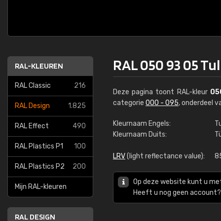
RAL 050 93 05 Tul
RAL-KLEUREN
RAL Classic
216
Deze pagina toont RAL-kleur
05
categorie
000 - 095
, onderdeel 
RAL Design
1.825
Kleurnaam Engels:
Tu
RAL Effect
490
Kleurnaam Duits:
Tü
RAL Plastics P1
100
LRV
(light reflectance value):
8
RAL Plastics P2
200
Op deze website kunt u me
Mijn RAL-kleuren
Heeft u nog geen account? 
RAL DESIGN