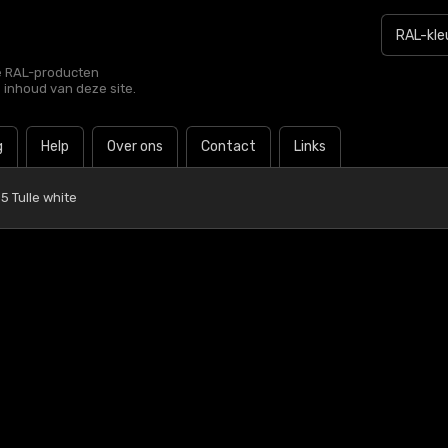
le RAL-producten
e inhoud van deze site.
g
Help
Over ons
Contact
Links
5 Tulle white