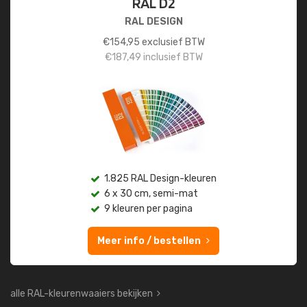
RAL D2
RAL DESIGN
€
154,95
exclusief BTW
€
187,49
inclusief BTW
1.825 RAL Design-kleuren
6 x 30 cm, semi-mat
9 kleuren per pagina
Meer info / bestellen
alle RAL-kleurenwaaiers bekijken