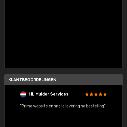
KLANTBEOORDELINGEN
HL Mulder Services
T
"
"Prima website en snelle levering na bestelling"
"Alles