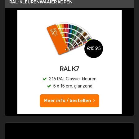
RAL-KLEURENWAAIER KOPEN
€15,95
RAL K7
216 RAL Classic-kleuren
5 x 15 cm, glanzend
Meer info / bestellen