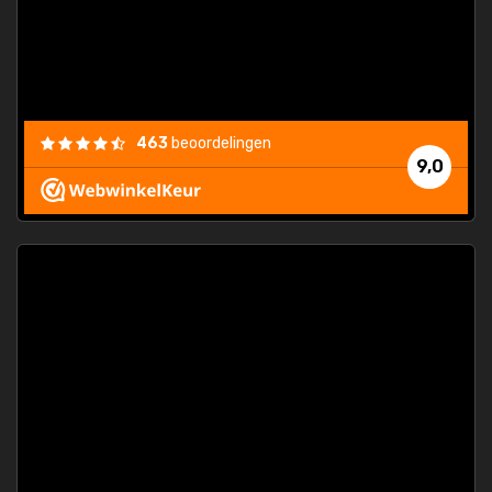
463
beoordelingen
9,0