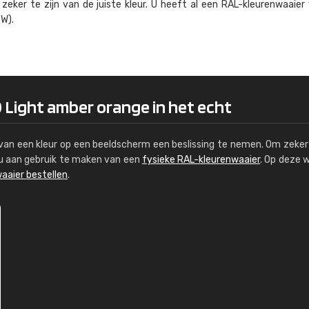
eker te zijn van de juiste kleur. U heeft al een RAL-kleuren­waaier
Kambier BV
W).
"Super snelle service en zeer betaal
 Light amber orange in het echt
s van een kleur op een beeldscherm een beslissing te nemen. Om zeker 
e u aan gebruik te maken van een
fysieke RAL-kleurenwaaier
. Op deze 
aaier bestellen
.