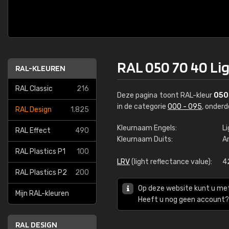
RAL 050 70 40 Li
RAL-KLEUREN
RAL Classic
216
Deze pagina toont RAL-kleur
050
in de categorie
000 - 095
, onder
RAL Design
1.825
Kleurnaam Engels:
L
RAL Effect
490
Kleurnaam Duits:
A
RAL Plastics P1
100
LRV
(light reflectance value):
4
RAL Plastics P2
200
Op deze website kunt u me
Mijn RAL-kleuren
Heeft u nog geen account? 
RAL DESIGN