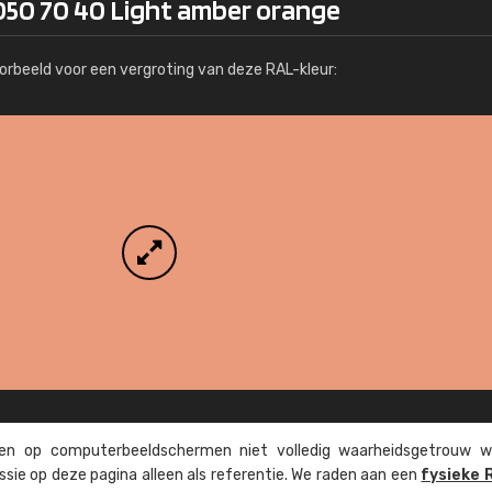
050 70 40 Light amber orange
Meer info / bestellen
orbeeld voor een vergroting van deze RAL-kleur:
n op computer­beeld­schermen niet volledig waarheids­­getrouw w
ssie op deze pagina alleen als referentie. We raden aan een
fysieke 