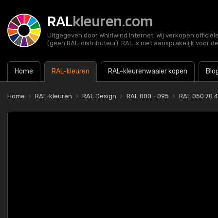
RAL
kleuren.com
Uitgegeven door Whirlwind Internet. Wij verkopen officië
(geen RAL-distributeur). RAL is niet aansprakelijk voor d
Home
RAL-kleuren
RAL-kleurenwaaier kopen
Blo
Home
RAL-kleuren
RAL Design
RAL 000 - 095
RAL 050 70 4