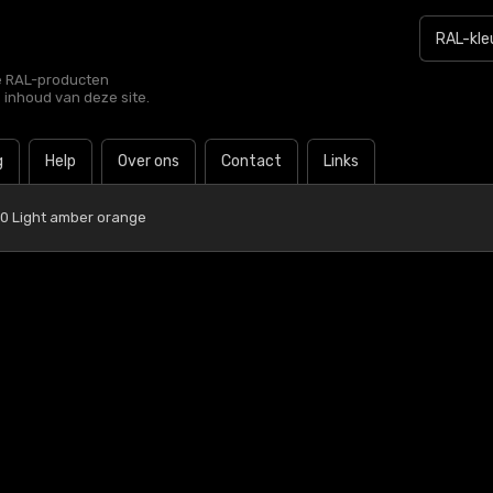
le RAL-producten
e inhoud van deze site.
g
Help
Over ons
Contact
Links
0 Light amber orange