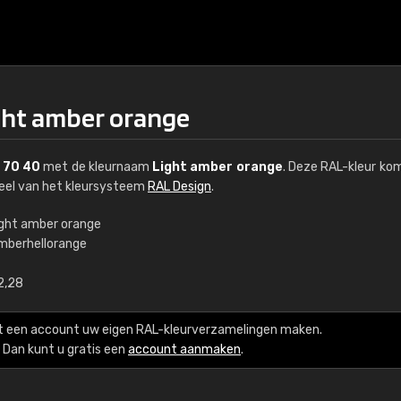
ght amber orange
 70 40
met de kleurnaam
Light amber orange
. Deze RAL-kleur ko
deel van het kleursysteem
RAL Design
.
ight amber orange
mberhellorange
€15
2,28
RAL K7 op waterba
t een account uw eigen RAL-kleurverzamelingen maken.
216 RAL Classic-kleur
Dan kunt u gratis een
account aanmaken
.
5 x 15 cm, glanzend