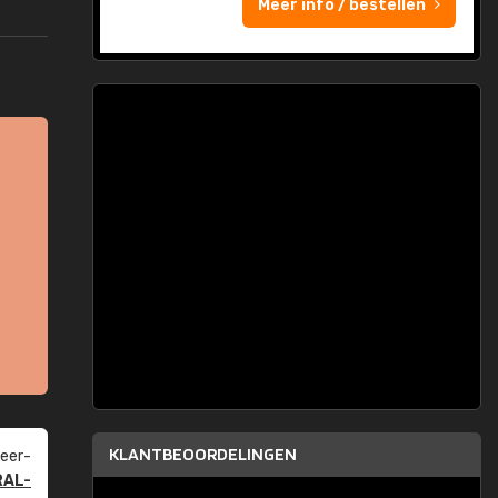
Meer info / bestellen
KLANTBEOORDELINGEN
eer­
RAL-