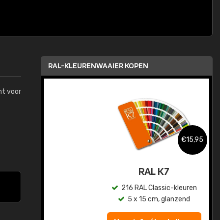
RAL-KLEURENWAAIER KOPEN
mt voor
,95
€15,95
sis
RAL K7
en
216 RAL Classic-kleuren
5 x 15 cm, glanzend