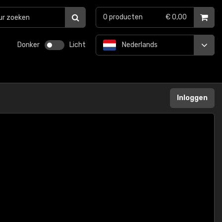
0
producten
€ 0,00
Donker
Licht
Nederlands
Inloggen