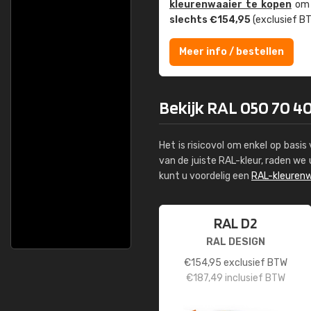
kleuren­waaier te kopen
om z
slechts €154,95
(exclusief BT
Meer info / bestellen
Bekijk RAL 050 70 40
Het is risicovol om enkel op basi
van de juiste RAL-kleur, raden w
kunt u voordelig een
RAL-kleurenw
RAL D2
RAL DESIGN
€
154,95
exclusief BTW
€
187,49
inclusief BTW