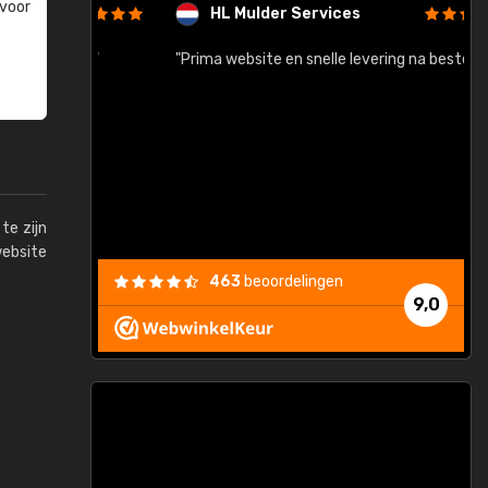
 voor
HL Mulder Services
baar!"
"Prima website en snelle levering na bestelling"
"
te zijn
website
463
beoordelingen
9,0