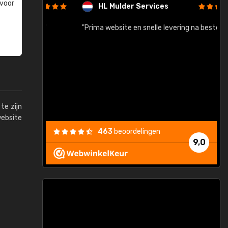
 voor
HL Mulder Services
baar!"
"Prima website en snelle levering na bestelling"
"
te zijn
website
463
beoordelingen
9,0