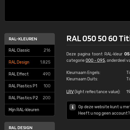
RAL 050 50 60 Tit
RAL-KLEUREN
RAL Classic
216
Deze pagina toont RAL-kleur
05
categorie
000 - 095
, onderdeel 
RAL Design
1.825
Kleurnaam Engels:
Ti
RAL Effect
490
Kleurnaam Duits:
T
RAL Plastics P1
100
LRV
(light reflectance value):
1
RAL Plastics P2
200
Op deze website kunt u me
Mijn RAL-kleuren
Heeft u nog geen account? 
RAL DESIGN