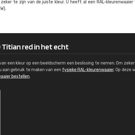
eker te zijn van de juiste kleur. U heeft al een RAL-kleuren­waaier
Kambier BV
W).
"Super snelle service en zeer betaal
Titian red in het echt
s van een kleur op een beeldscherm een beslissing te nemen. Om zeker 
e u aan gebruik te maken van een
fysieke RAL-kleurenwaaier
. Op deze 
aaier bestellen
.