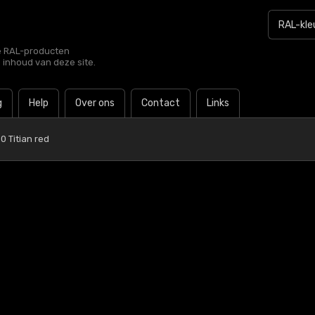
le RAL-producten
e inhoud van deze site.
g
Help
Over ons
Contact
Links
0 Titian red