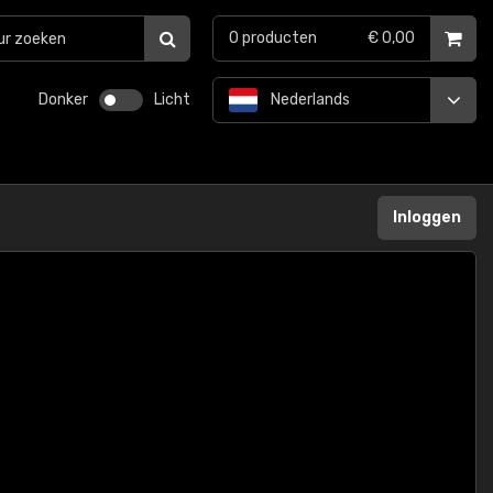
0
producten
€ 0,00
Donker
Licht
Nederlands
Inloggen