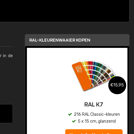
RAL-KLEURENWAAIER KOPEN
r in de
,95
€15,95
sis
RAL K7
en
216 RAL Classic-kleuren
5 x 15 cm, glanzend