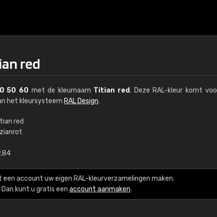
ian red
0 50 60
met de kleurnaam
Titian red
. Deze RAL-kleur komt voo
van het kleursysteem
RAL Design
.
tian red
izianrot
€15
9,84
RAL K7 op waterba
t een account uw eigen RAL-kleurverzamelingen maken.
216 RAL Classic-kleur
Dan kunt u gratis een
account aanmaken
.
5 x 15 cm, glanzend