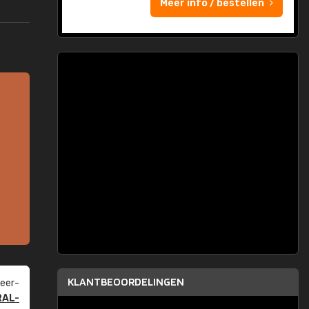
Meer info / bestellen
KLANTBEOORDELINGEN
eer­
RAL-