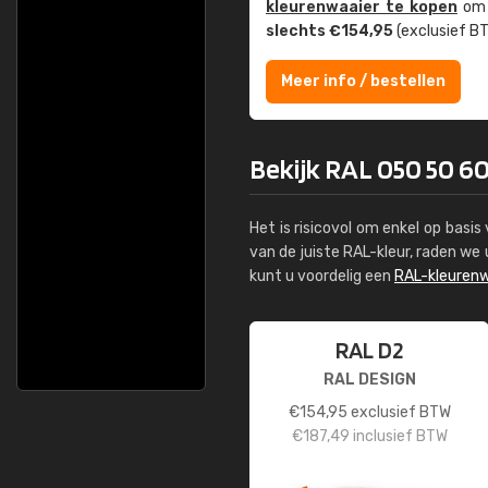
kleuren­waaier te kopen
om z
slechts €154,95
(exclusief BT
Meer info / bestellen
Bekijk RAL 050 50 60 
Het is risicovol om enkel op basi
van de juiste RAL-kleur, raden w
kunt u voordelig een
RAL-kleurenw
RAL D2
RAL DESIGN
€
154,95
exclusief BTW
€
187,49
inclusief BTW