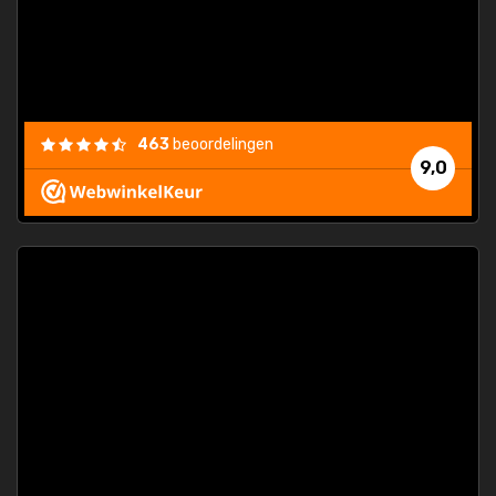
463
beoordelingen
9,0