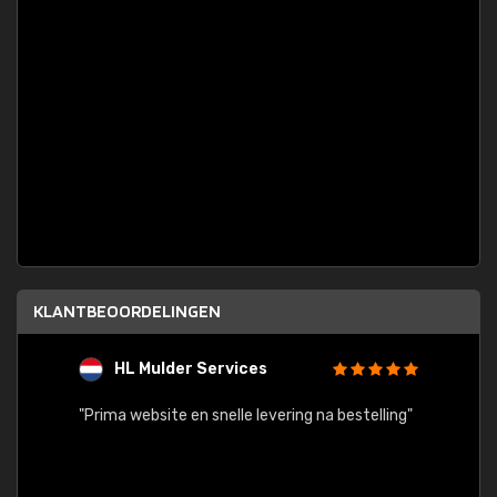
KLANTBEOORDELINGEN
HL Mulder Services
T
"
"Prima website en snelle levering na bestelling"
"Alles