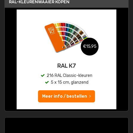
RAL-KLEURENWAAIER KOPEN
€15,95
RAL K7
216 RAL Classic-kleuren
5 x 15 cm, glanzend
Meer info / bestellen