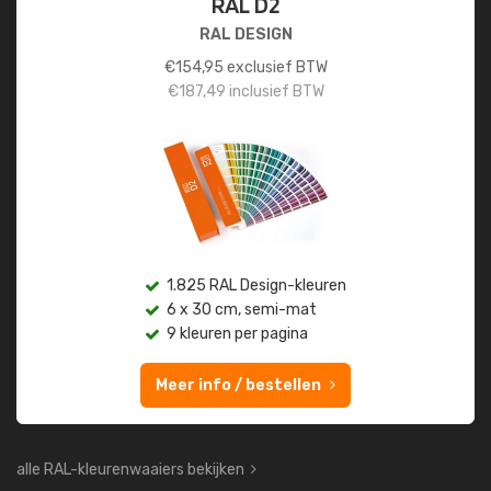
RAL D2
RAL DESIGN
€
154,95
exclusief BTW
€
187,49
inclusief BTW
1.825 RAL Design-kleuren
6 x 30 cm, semi-mat
9 kleuren per pagina
Meer info / bestellen
alle RAL-kleurenwaaiers bekijken