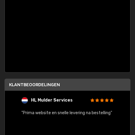
KLANTBEOORDELINGEN
HL Mulder Services
T
"
"Prima website en snelle levering na bestelling"
"Alles