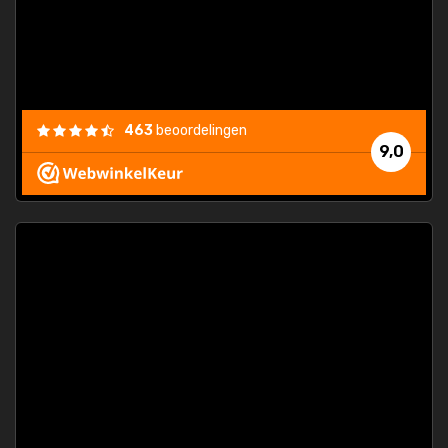
463
beoordelingen
9,0