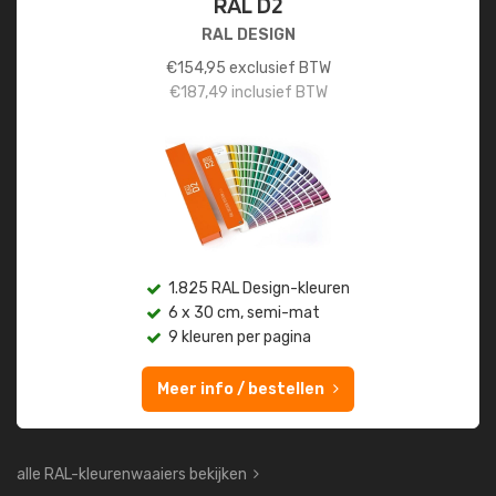
RAL D2
RAL DESIGN
€
154,95
exclusief BTW
€
187,49
inclusief BTW
1.825 RAL Design-kleuren
6 x 30 cm, semi-mat
9 kleuren per pagina
Meer info / bestellen
alle RAL-kleurenwaaiers bekijken