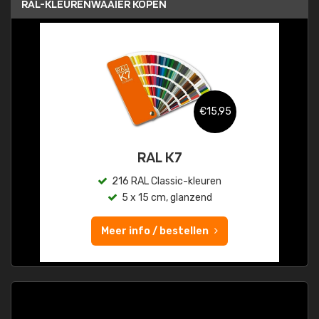
RAL-KLEURENWAAIER KOPEN
€15,95
RAL K7
216 RAL Classic-kleuren
5 x 15 cm, glanzend
Meer info / bestellen