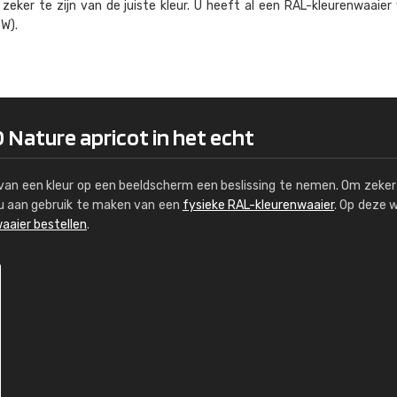
eker te zijn van de juiste kleur. U heeft al een RAL-kleuren­waaier
Kambier BV
W).
"Super snelle service en zeer betaal
 Nature apricot in het echt
s van een kleur op een beeldscherm een beslissing te nemen. Om zeker 
e u aan gebruik te maken van een
fysieke RAL-kleurenwaaier
. Op deze 
aaier bestellen
.