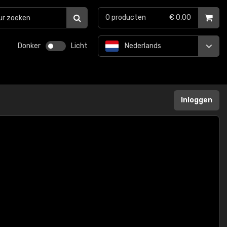
0
producten
€ 0,00
Donker
Licht
Nederlands
Inloggen