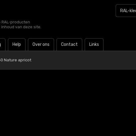
le RAL-producten
e inhoud van deze site.
g
Help
Over ons
Contact
Links
0 Nature apricot