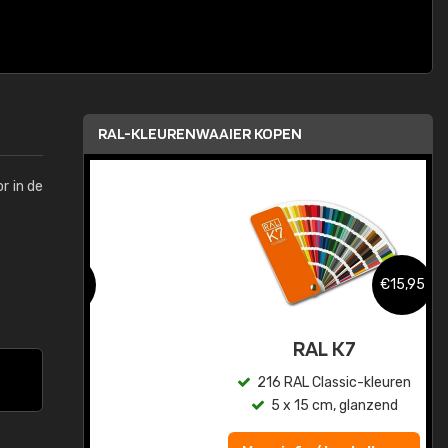
RAL-KLEURENWAAIER KOPEN
r in de
,95
€15,95
sis
RAL K7
en
216 RAL Classic-kleuren
5 x 15 cm, glanzend