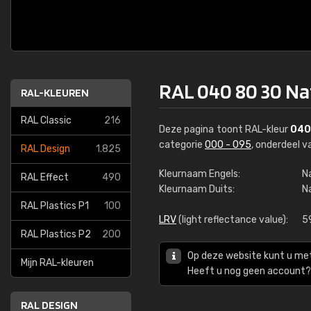
RAL 040 80 30 Na
RAL-KLEUREN
RAL Classic
216
Deze pagina toont RAL-kleur
040
categorie
000 - 095
, onderdeel 
RAL Design
1.825
Kleurnaam Engels:
N
RAL Effect
490
Kleurnaam Duits:
N
RAL Plastics P1
100
LRV
(light reflectance value):
5
RAL Plastics P2
200
Op deze website kunt u me
Mijn RAL-kleuren
Heeft u nog geen account? 
RAL DESIGN