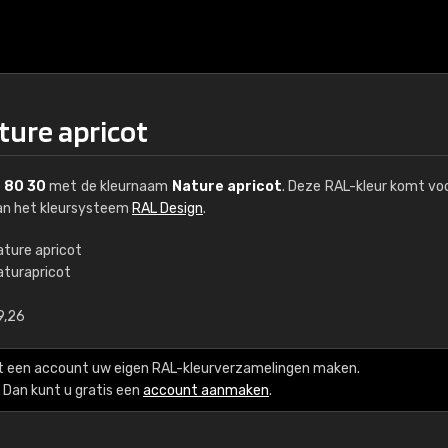
ture apricot
 80 30
met de kleurnaam
Nature apricot
. Deze RAL-kleur komt voo
van het kleursysteem
RAL Design
.
ature apricot
aturapricot
€15
9,26
RAL K7 op waterba
t een account uw eigen RAL-kleurverzamelingen maken.
216 RAL Classic-kleur
Dan kunt u gratis een
account aanmaken
.
5 x 15 cm, glanzend