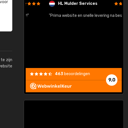
 voor
HL Mulder Services
baar!"
"Prima website en snelle levering na bestelling"
"
te zijn
website
463
beoordelingen
9,0