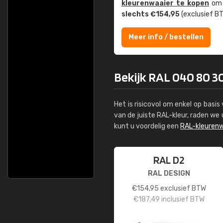
kleuren­waaier te kopen
om z
slechts €154,95
(exclusief BT
Meer info / bestellen
Bekijk RAL 040 80 30
Het is risicovol om enkel op basi
van de juiste RAL-kleur, raden w
kunt u voordelig een
RAL-kleurenw
RAL D2
RAL DESIGN
€
154,95
exclusief BTW
€
187,49
inclusief BTW