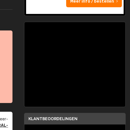
Meer info / bestellen
KLANTBEOORDELINGEN
eer­
RAL-