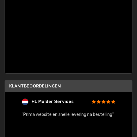
KLANTBEOORDELINGEN
HL Mulder Services
T
"
"Prima website en snelle levering na bestelling"
"Alles