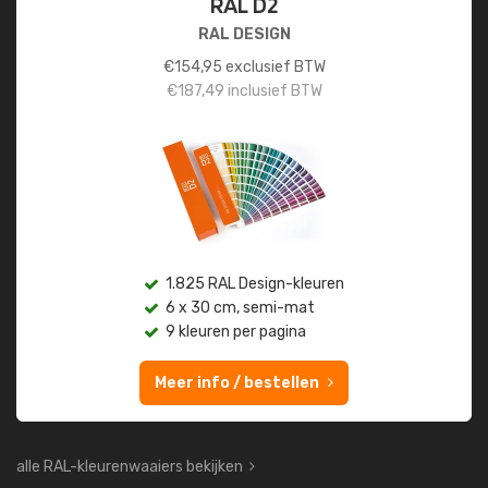
RAL D2
RAL DESIGN
€
154,95
exclusief BTW
€
187,49
inclusief BTW
1.825 RAL Design-kleuren
6 x 30 cm, semi-mat
9 kleuren per pagina
Meer info / bestellen
alle RAL-kleurenwaaiers bekijken