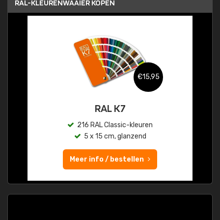
RAL-KLEURENWAAIER KOPEN
€15,95
RAL K7
216 RAL Classic-kleuren
5 x 15 cm, glanzend
Meer info / bestellen