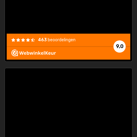
463
beoordelingen
9,0