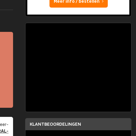
Meer info / bestellen
KLANTBEOORDELINGEN
eer­
RAL-