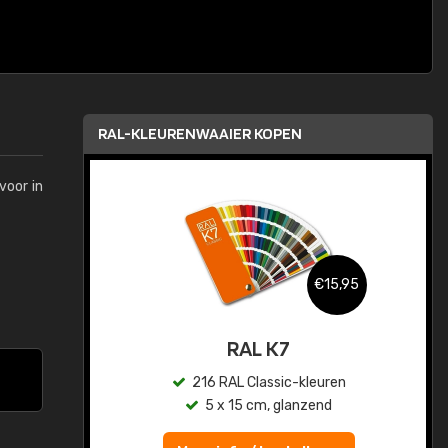
RAL-KLEURENWAAIER KOPEN
voor in
,95
€15,95
sis
RAL K7
en
216 RAL Classic-kleuren
5 x 15 cm, glanzend