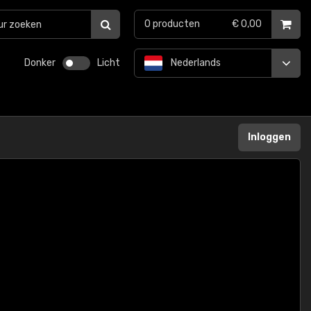
0
producten
€ 0,00
Donker
Licht
Nederlands
Inloggen