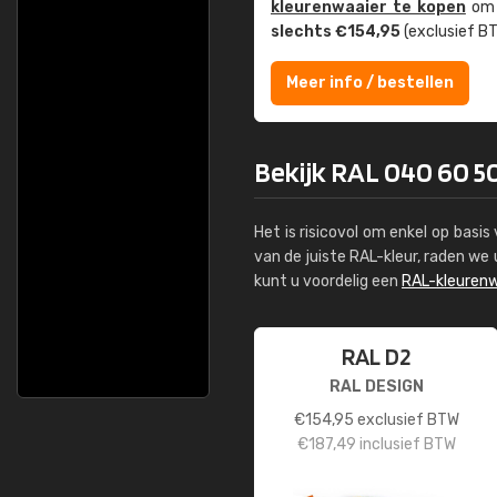
kleuren­waaier te kopen
om z
slechts €154,95
(exclusief BT
Meer info / bestellen
Bekijk RAL 040 60 5
Het is risicovol om enkel op basi
van de juiste RAL-kleur, raden w
kunt u voordelig een
RAL-kleurenw
RAL D2
RAL DESIGN
€
154,95
exclusief BTW
€
187,49
inclusief BTW