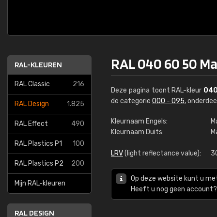
RAL 040 60 50 M
RAL-KLEUREN
RAL Classic
216
Deze pagina toont RAL-kleur
040
de categorie
000 - 095
, onderde
RAL Design
1.825
Kleurnaam Engels:
M
RAL Effect
490
Kleurnaam Duits:
M
RAL Plastics P1
100
LRV
(light reflectance value):
3
RAL Plastics P2
200
Op deze website kunt u me
Mijn RAL-kleuren
Heeft u nog geen account? 
RAL DESIGN