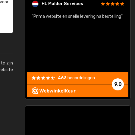
 voor
HL Mulder Services
baar!"
"Prima website en snelle levering na bestelling"
"
te zijn
website
463
beoordelingen
9,0