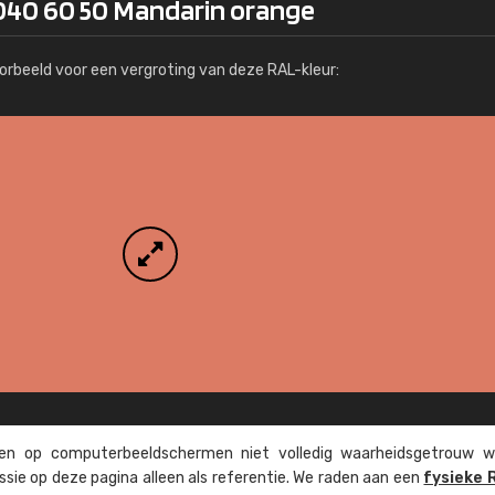
040 60 50 Mandarin orange
Meer info / bestellen
orbeeld voor een vergroting van deze RAL-kleur:
n op computer­beeld­schermen niet volledig waarheids­­getrouw w
ssie op deze pagina alleen als referentie. We raden aan een
fysieke 