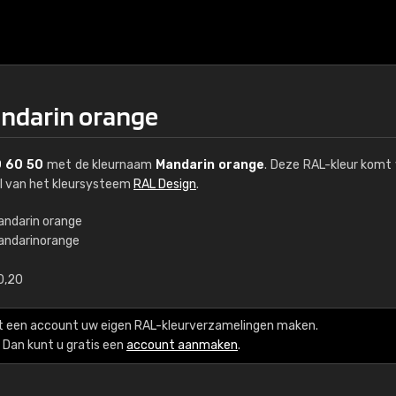
andarin orange
 60 50
met de kleurnaam
Mandarin orange
. Deze RAL-kleur komt 
el van het kleursysteem
RAL Design
.
andarin orange
andarinorange
€15
0,20
RAL K7 op waterba
t een account uw eigen RAL-kleurverzamelingen maken.
216 RAL Classic-kleur
Dan kunt u gratis een
account aanmaken
.
5 x 15 cm, glanzend