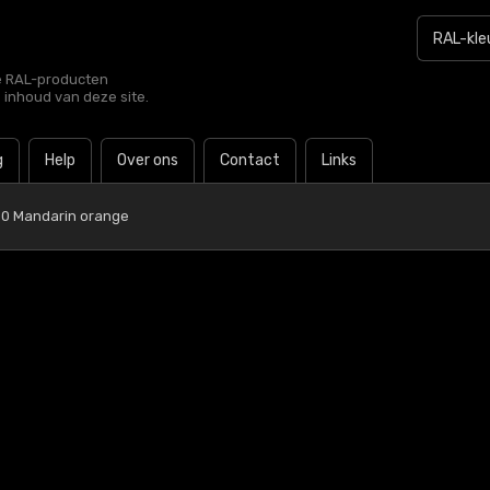
le RAL-producten
e inhoud van deze site.
g
Help
Over ons
Contact
Links
50 Mandarin orange