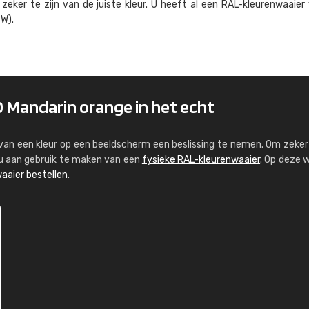
eker te zijn van de juiste kleur. U heeft al een RAL-kleuren­waaier
Kambier BV
W).
"Super snelle service en zeer betaal
0 Mandarin orange in het echt
s van een kleur op een beeldscherm een beslissing te nemen. Om zeker 
e u aan gebruik te maken van een
fysieke RAL-kleurenwaaier
. Op deze 
aaier bestellen
.