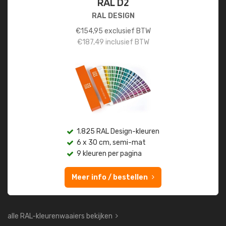
RAL D2
RAL DESIGN
€
154,95
exclusief BTW
€
187,49
inclusief BTW
1.825 RAL Design-kleuren
6 x 30 cm, semi-mat
9 kleuren per pagina
Meer info / bestellen
alle RAL-kleurenwaaiers bekijken