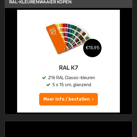
RAL-KLEURENWAAIER KOPEN
€15,95
RAL K7
216 RAL Classic-kleuren
5 x 15 cm, glanzend
Meer info / bestellen