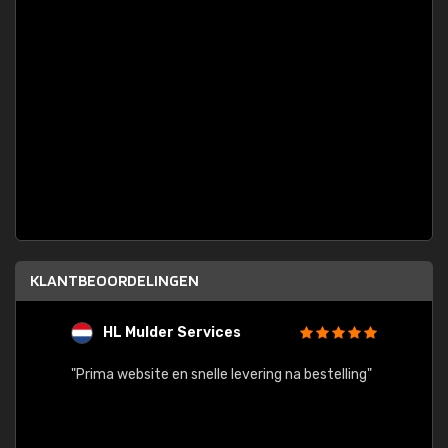
KLANTBEOORDELINGEN
HL Mulder Services
T
"
"Prima website en snelle levering na bestelling"
"Alles