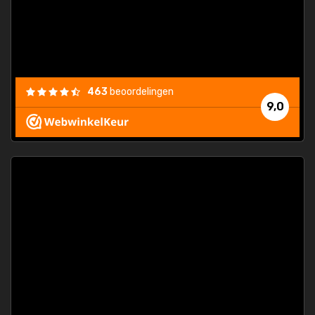
463
beoordelingen
9,0