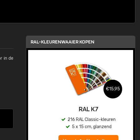
RAL-KLEURENWAAIER KOPEN
r in de
,95
€15,95
sis
RAL K7
en
216 RAL Classic-kleuren
5 x 15 cm, glanzend