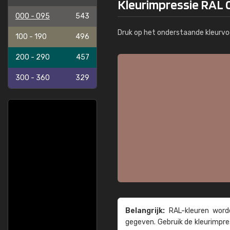
Kleurimpressie RAL 
000 - 095
543
Druk op het onderstaande kleurvo
100 - 190
496
200 - 290
457
300 - 360
329
Belangrijk:
RAL-kleuren worde
gegeven. Gebruik de kleur­impre