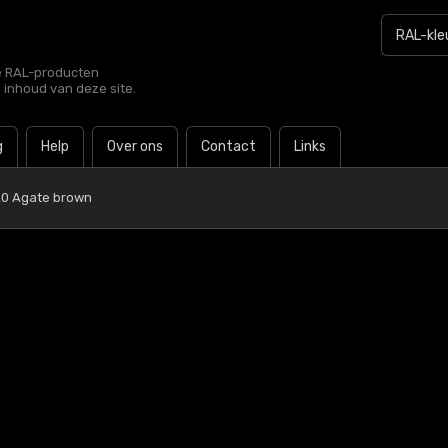
le RAL-producten
e inhoud van deze site.
g
Help
Over ons
Contact
Links
20 Agate brown