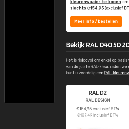
kleuren­waaier te kopen
om z
slechts €154,95
(exclusief BT
Meer info / bestellen
Bekijk RAL 040 50 2
Het is risicovol om enkel op basi
van de juiste RAL-kleur, raden w
kunt u voordelig een
RAL-kleurenw
RAL D2
RAL DESIGN
€
154,95
exclusief BTW
€
187,49
inclusief BTW