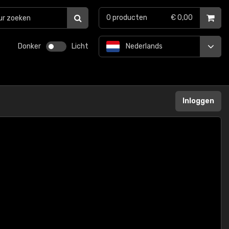
0
producten
€ 0,00
Donker
Licht
Nederlands
Inloggen