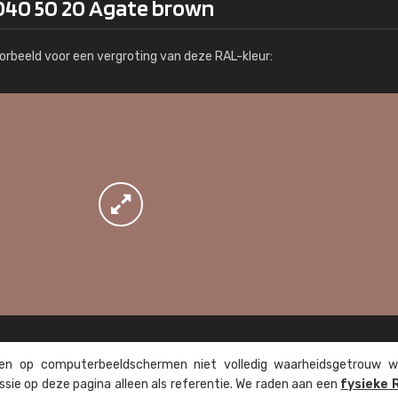
040 50 20 Agate brown
Meer info / bestellen
orbeeld voor een vergroting van deze RAL-kleur:
n op computer­beeld­schermen niet volledig waarheids­­getrouw w
ssie op deze pagina alleen als referentie. We raden aan een
fysieke 