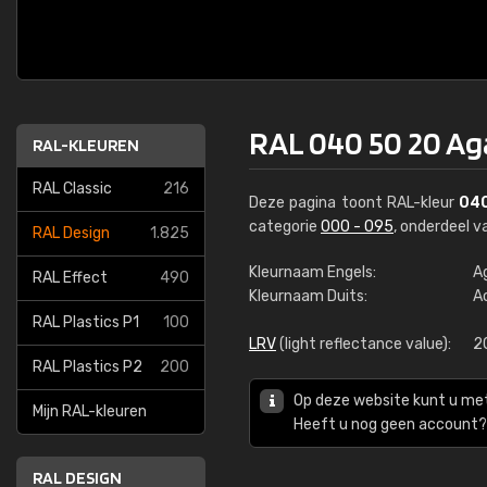
RAL 040 50 20 A
RAL-KLEUREN
RAL Classic
216
Deze pagina toont RAL-kleur
040
categorie
000 - 095
, onderdeel 
RAL Design
1.825
Kleurnaam Engels:
A
RAL Effect
490
Kleurnaam Duits:
A
RAL Plastics P1
100
LRV
(light reflectance value):
2
RAL Plastics P2
200
Op deze website kunt u me
Mijn RAL-kleuren
Heeft u nog geen account? 
RAL DESIGN