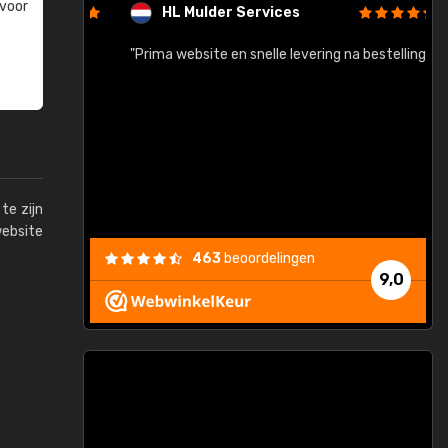
 voor
HL Mulder Services
baar!"
"Prima website en snelle levering na bestelling"
"
te zijn
website
463
beoordelingen
9,0