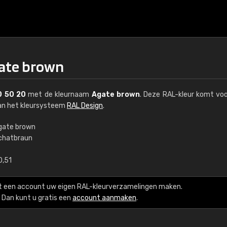
gate brown
 50 20
met de kleurnaam
Agate brown
. Deze RAL-kleur komt voo
van het kleursysteem
RAL Design
.
gate brown
chatbraun
€15
0,51
RAL K7 op waterba
t een account uw eigen RAL-kleurverzamelingen maken.
216 RAL Classic-kleur
Dan kunt u gratis een
account aanmaken
.
5 x 15 cm, glanzend