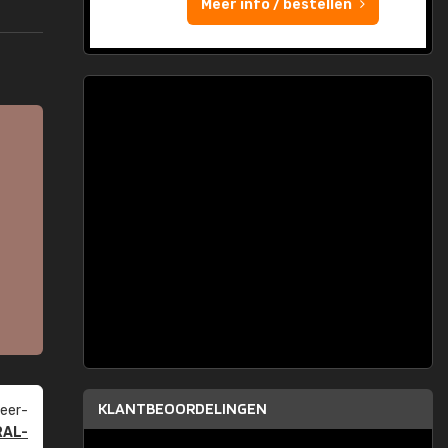
Meer info / bestellen
KLANTBEOORDELINGEN
eer­
RAL-