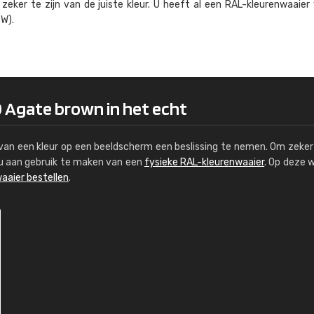
eker te zijn van de juiste kleur. U heeft al een RAL-kleuren­waaier
Kambier BV
W).
"Super snelle service en zeer betaal
0 Agate brown in het echt
s van een kleur op een beeldscherm een beslissing te nemen. Om zeker 
e u aan gebruik te maken van een
fysieke RAL-kleurenwaaier
. Op deze 
aaier bestellen
.