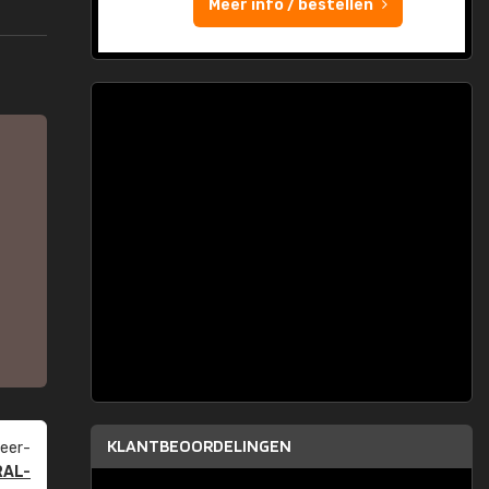
Meer info / bestellen
KLANTBEOORDELINGEN
eer­
RAL-