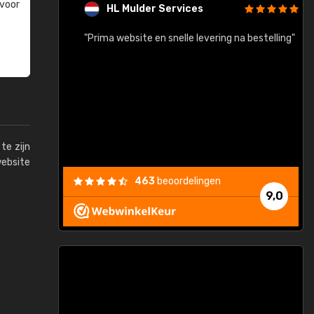
 voor
HL Mulder Services
baar!"
"Prima website en snelle levering na bestelling"
"
te zijn
website
463
beoordelingen
9,0