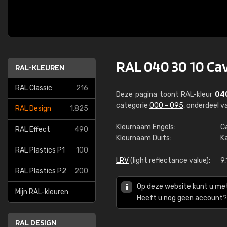
RAL 040 30 10 Cav
RAL-KLEUREN
RAL Classic
216
Deze pagina toont RAL-kleur
04
categorie
000 - 095
, onderdeel 
RAL Design
1.825
Kleurnaam Engels:
Ca
RAL Effect
490
Kleurnaam Duits:
K
RAL Plastics P1
100
LRV
(light reflectance value):
9,
RAL Plastics P2
200
Op deze website kunt u me
Mijn RAL-kleuren
Heeft u nog geen account? 
RAL DESIGN