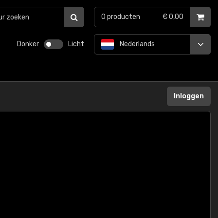
0
producten
€ 0,00
Donker
Licht
Nederlands
Inloggen