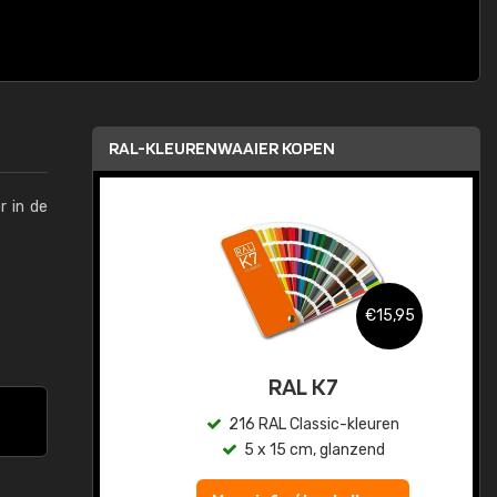
RAL-KLEURENWAAIER KOPEN
r in de
,95
€15,95
sis
RAL K7
en
216 RAL Classic-kleuren
5 x 15 cm, glanzend