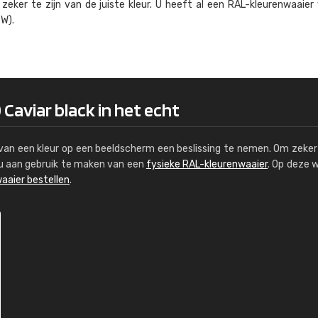
eker te zijn van de juiste kleur. U heeft al een RAL-kleuren­waaier
Kambier BV
W).
"Super snelle service en zeer betaal
 Caviar black in het echt
s van een kleur op een beeldscherm een beslissing te nemen. Om zeker 
e u aan gebruik te maken van een
fysieke RAL-kleurenwaaier
. Op deze 
aaier bestellen
.