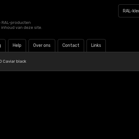
le RAL-producten
e inhoud van deze site.
g
Help
Over ons
Contact
Links
0 Caviar black