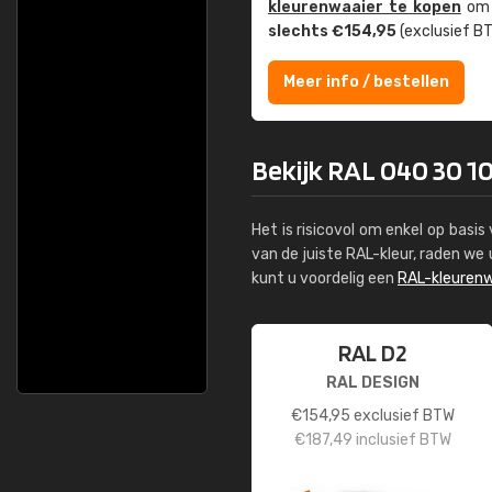
kleuren­waaier te kopen
om z
slechts €154,95
(exclusief BT
Meer info / bestellen
Bekijk RAL 040 30 10
Het is risicovol om enkel op basi
van de juiste RAL-kleur, raden w
kunt u voordelig een
RAL-kleurenw
RAL D2
RAL DESIGN
€
154,95
exclusief BTW
€
187,49
inclusief BTW