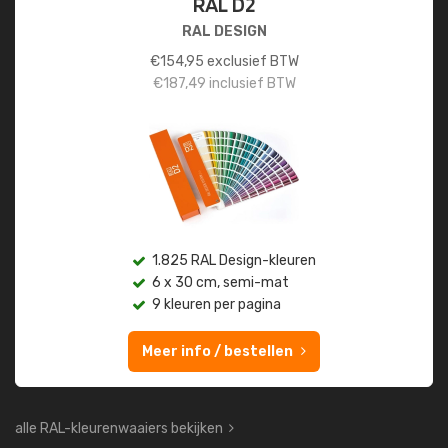
RAL D2
RAL DESIGN
€
154,95
exclusief BTW
€
187,49
inclusief BTW
1.825 RAL Design-kleuren
6 x 30 cm, semi-mat
9 kleuren per pagina
Meer info / bestellen
alle RAL-kleurenwaaiers bekijken