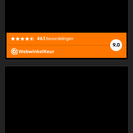
463
beoordelingen
9,0