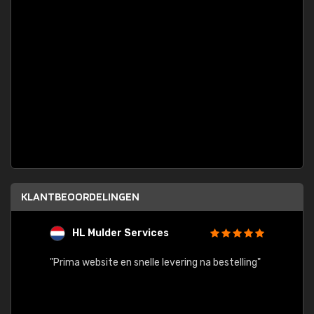
KLANTBEOORDELINGEN
HL Mulder Services
T
"
"Prima website en snelle levering na bestelling"
"Alles