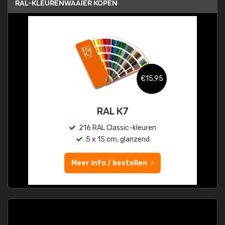
RAL-KLEURENWAAIER KOPEN
€15,95
RAL K7
216 RAL Classic-kleuren
5 x 15 cm, glanzend
Meer info / bestellen