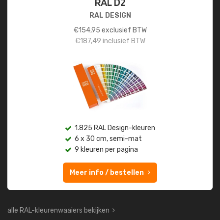
RAL D2
RAL DESIGN
€
154,95
exclusief BTW
€
187,49
inclusief BTW
1.825 RAL Design-kleuren
6 x 30 cm, semi-mat
9 kleuren per pagina
Meer info / bestellen
alle RAL-kleurenwaaiers bekijken