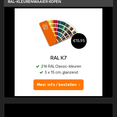
RAL-KLEURENWAAIER KOPEN
€15,95
RAL K7
216 RAL Classic-kleuren
5 x 15 cm, glanzend
Meer info / bestellen