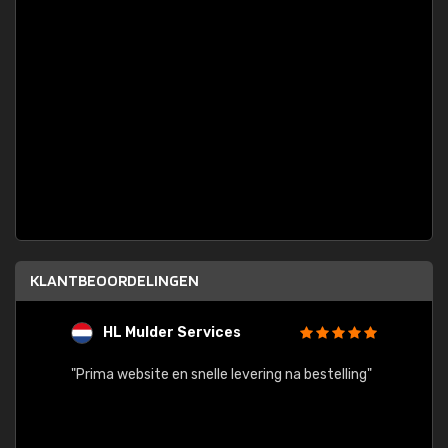
KLANTBEOORDELINGEN
HL Mulder Services
T
"
"Prima website en snelle levering na bestelling"
"Alles