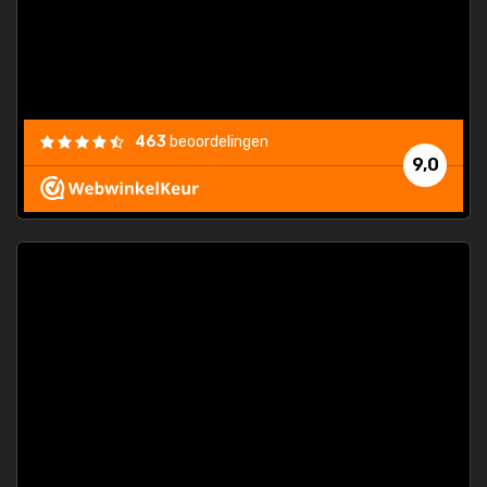
463
beoordelingen
9,0