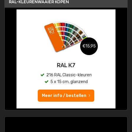
RAL-KLEURENWAAIER KOPEN
€15,95
RAL K7
216 RAL Classic-kleuren
5 x 15 cm, glanzend
Meer info / bestellen