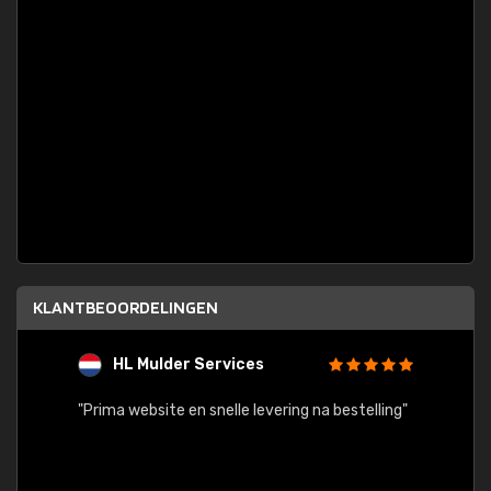
KLANTBEOORDELINGEN
HL Mulder Services
T
"
"Prima website en snelle levering na bestelling"
"Alles