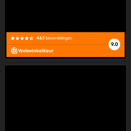
463
beoordelingen
9,0