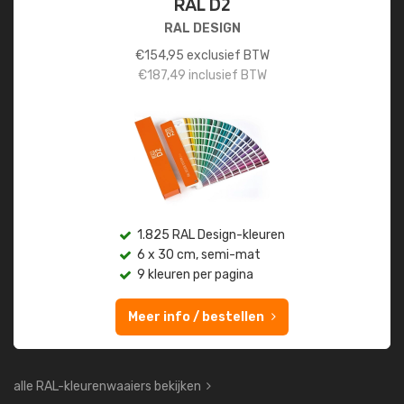
RAL D2
RAL DESIGN
€
154,95
exclusief BTW
€
187,49
inclusief BTW
1.825 RAL Design-kleuren
6 x 30 cm, semi-mat
9 kleuren per pagina
Meer info / bestellen
alle RAL-kleurenwaaiers bekijken