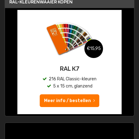
RAL-KLEURENWAAIER KOPEN
€15,95
RAL K7
216 RAL Classic-kleuren
5 x 15 cm, glanzend
Meer info / bestellen