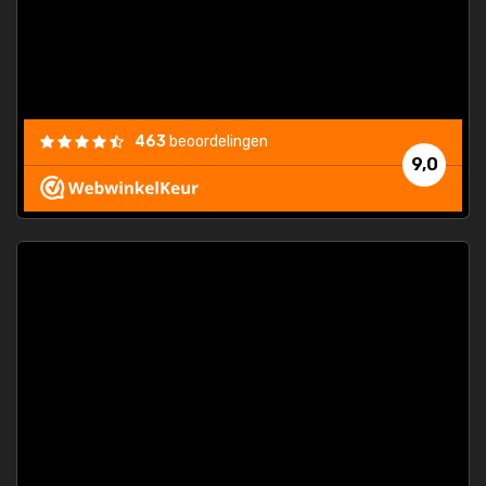
463
beoordelingen
9,0