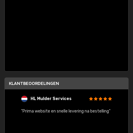
KLANTBEOORDELINGEN
HL Mulder Services
T
"
"Prima website en snelle levering na bestelling"
"Alles