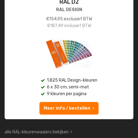
RAL D2
RAL DESIGN
€
154,95
exclusief BTW
€
187,49
inclusief BTW
1.825 RAL Design-kleuren
6 x 30 cm, semi-mat
9 kleuren per pagina
Meer info / bestellen
alle RAL-kleurenwaaiers bekijken