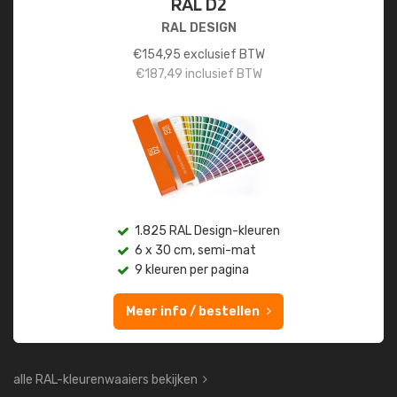
RAL D2
RAL DESIGN
€
154,95
exclusief BTW
€
187,49
inclusief BTW
1.825 RAL Design-kleuren
6 x 30 cm, semi-mat
9 kleuren per pagina
Meer info / bestellen
alle RAL-kleurenwaaiers bekijken