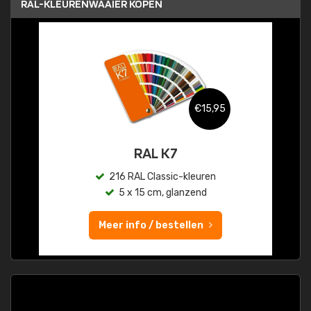
RAL-KLEURENWAAIER KOPEN
€15,95
RAL K7
216 RAL Classic-kleuren
5 x 15 cm, glanzend
Meer info / bestellen