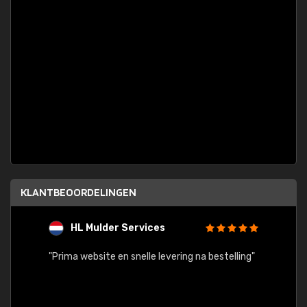
KLANTBEOORDELINGEN
HL Mulder Services
T
"
"Prima website en snelle levering na bestelling"
"Alles