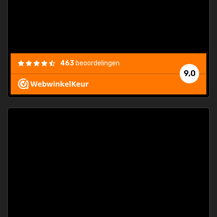
463
beoordelingen
9,0