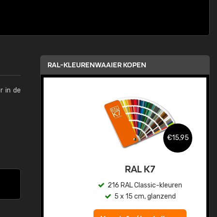
RAL-KLEURENWAAIER KOPEN
r in de
,95
€15,95
sis
RAL K7
en
216 RAL Classic-kleuren
5 x 15 cm, glanzend