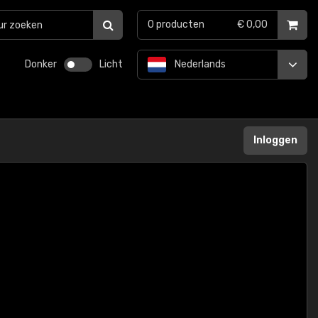
0
producten
€ 0,00
Donker
Licht
Nederlands
Inloggen