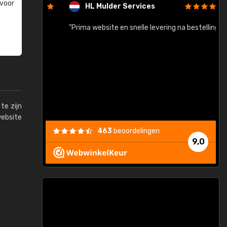
 voor
HL Mulder Services
baar!"
"Prima website en snelle levering na bestelling"
"
te zijn
website
463
beoordelingen
9,0