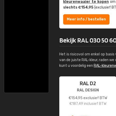
kleuren­waaier te kopen
om z
slechts €154,95
(exclusief BT
Meer info / bestellen
Bekijk RAL 030 50 60
Het is risicovol om enkel op basi
van de juiste RAL-kleur, raden w
kunt u voordelig een
RAL-kleurenw
RAL D2
RAL DESIGN
€
154,95
exclusief BTW
€
187,49
inclusief BTW