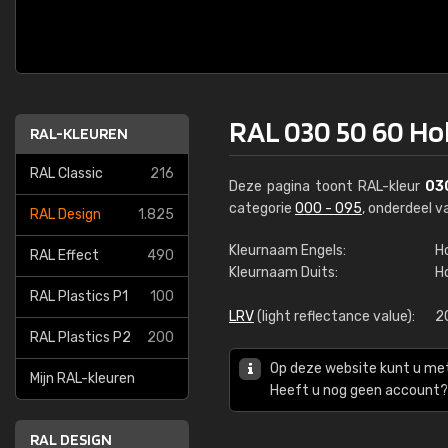
RAL 030 50 60 Ho
RAL-KLEUREN
RAL Classic
216
Deze pagina toont RAL-kleur
03
categorie
000 - 095
, onderdeel 
RAL Design
1.825
Kleurnaam Engels:
Ho
RAL Effect
490
Kleurnaam Duits:
H
RAL Plastics P1
100
LRV
(light reflectance value):
2
RAL Plastics P2
200
Op deze website kunt u me
Mijn RAL-kleuren
Heeft u nog geen account? 
RAL DESIGN