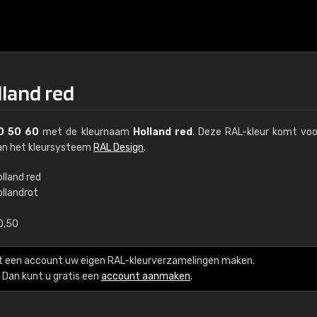
lland red
0 50 60
met de kleurnaam
Holland red
. Deze RAL-kleur komt voo
van het kleursysteem
RAL Design
.
lland red
ollandrot
€15
0,50
RAL K7 op waterba
t een account uw eigen RAL-kleurverzamelingen maken.
216 RAL Classic-kleur
Dan kunt u gratis een
account aanmaken
.
5 x 15 cm, glanzend