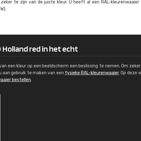
eker te zijn van de juiste kleur. U heeft al een RAL-kleuren­waaier
Kambier BV
W).
"Super snelle service en zeer betaal
 Holland red in het echt
s van een kleur op een beeldscherm een beslissing te nemen. Om zeker 
e u aan gebruik te maken van een
fysieke RAL-kleurenwaaier
. Op deze 
aaier bestellen
.