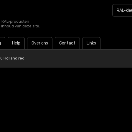
le RAL-producten
e inhoud van deze site.
g
Help
Over ons
Contact
Links
0 Holland red