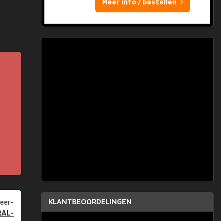
Meer info / bestellen
KLANTBEOORDELINGEN
eer­
RAL-