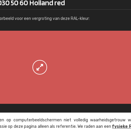
030 50 60 Holland red
Meer info / bestellen
orbeeld voor een vergroting van deze RAL-kleur:
n op computer­beeld­schermen niet volledig waarheids­­getrouw w
ssie op deze pagina alleen als referentie. We raden aan een
fysieke 