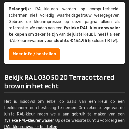
Belangrijk:
RAL-kleuren worden op computer­beeld­
schermen niet volledig waarheids­­getrouw weer­gegeven.
Gebruik de kleur­impressie op deze pagina alleen als
referentie. We raden aan een
fysieke RAL-kleuren­waaier
te kopen
om zeker te zijn van de juiste kleur. U heeft al een
RAL-kleuren­waaier voor
slechts €154,95
(exclusief BTW).
Meer info / bestellen
Bekijk RAL 030 50 20 Terracotta red
brown in het echt
Het is risicovol om enkel op basis van een kleur op een
beeldscherm een beslissing te nemen. Om zeker te zijn van de
juiste RAL-kleur, raden we u aan gebruik te maken van een
fysieke RAL-kleurenwaaier
. Op deze website kunt u voordelig een
RAL-kleurenwaaier bestellen
.