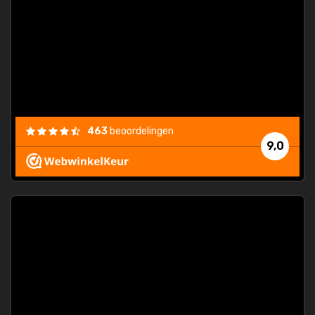
463
beoordelingen
9,0