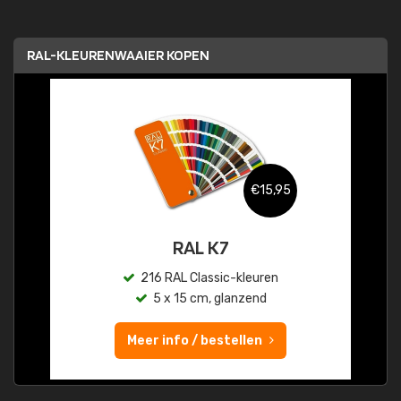
RAL-KLEURENWAAIER KOPEN
€15,95
RAL K7
216 RAL Classic-kleuren
5 x 15 cm, glanzend
Meer info / bestellen