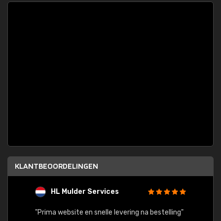
KLANTBEOORDELINGEN
HL Mulder Services
T
"
"Prima website en snelle levering na bestelling"
"Alles