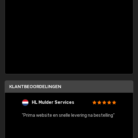
KLANTBEOORDELINGEN
HL Mulder Services
T
"
"Prima website en snelle levering na bestelling"
"Alles