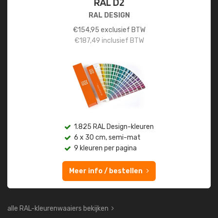
RAL D2
RAL DESIGN
€
154,95
exclusief BTW
€
187,49
inclusief BTW
1.825 RAL Design-kleuren
6 x 30 cm, semi-mat
9 kleuren per pagina
Meer info / bestellen
alle RAL-kleurenwaaiers bekijken