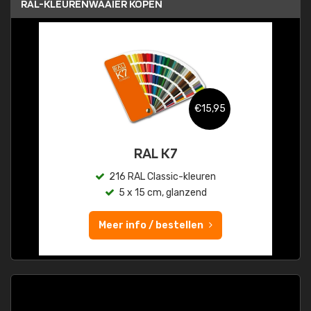
RAL-KLEURENWAAIER KOPEN
€15,95
RAL K7
216 RAL Classic-kleuren
5 x 15 cm, glanzend
Meer info / bestellen