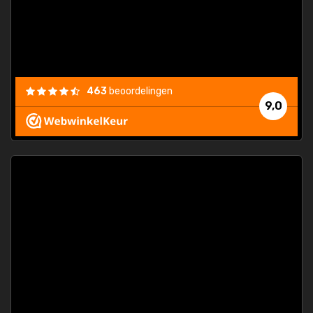
463
beoordelingen
9,0