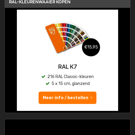
RAL-KLEURENWAAIER KOPEN
€15,95
RAL K7
216 RAL Classic-kleuren
5 x 15 cm, glanzend
Meer info / bestellen