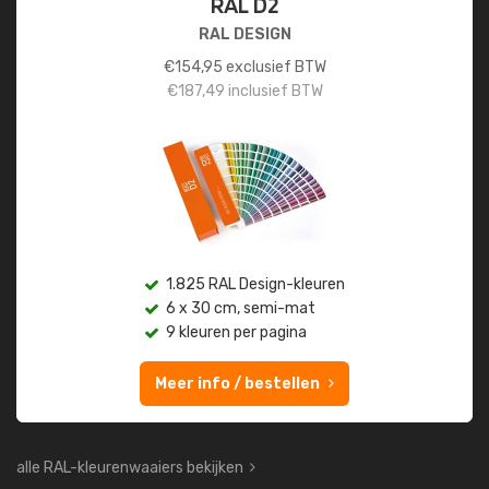
RAL D2
RAL DESIGN
€
154,95
exclusief BTW
€
187,49
inclusief BTW
1.825 RAL Design-kleuren
6 x 30 cm, semi-mat
9 kleuren per pagina
Meer info / bestellen
alle RAL-kleurenwaaiers bekijken