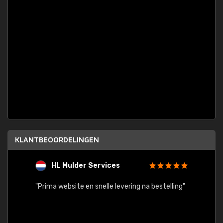
KLANTBEOORDELINGEN
HL Mulder Services
T
"
"Prima website en snelle levering na bestelling"
"Alles