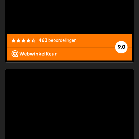
463
beoordelingen
9,0