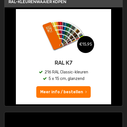
RAL-KLEURENWAAIER KOPEN
€15,95
RAL K7
216 RAL Classic-kleuren
5 x 15 cm, glanzend
Meer info / bestellen