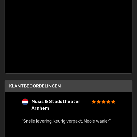
KLANTBEOORDELINGEN
Musis & Stadstheater
L
Arnhem
rt.
"Rapid
egards
"Snelle levering, keurig verpakt. Mooie waaier"