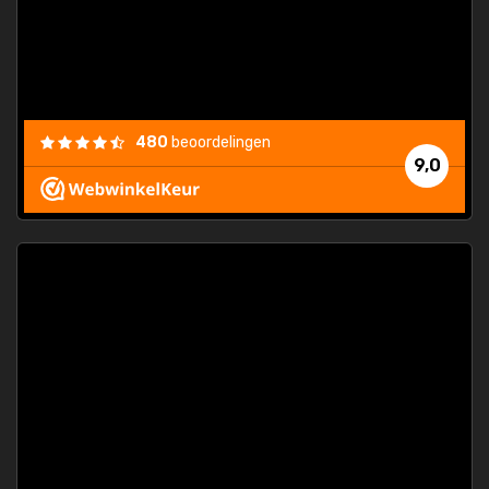
els.
econd
/my-
ding
480
beoordelingen
e
9,0
 and