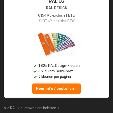
RAL D2
RAL DESIGN
€
154,95
exclusief BTW
€
187,49
inclusief BTW
1.825 RAL Design-kleuren
6 x 30 cm, semi-mat
9 kleuren per pagina
Meer info / bestellen
alle RAL-kleurenwaaiers bekijken