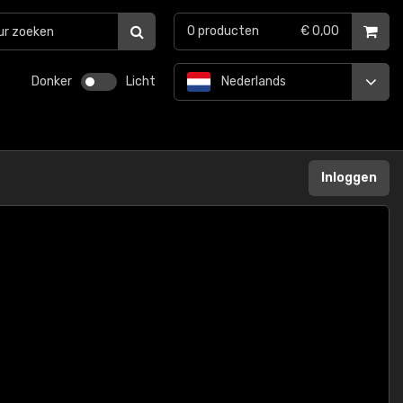
0
producten
€ 0,00
Donker
Licht
Nederlands
Inloggen