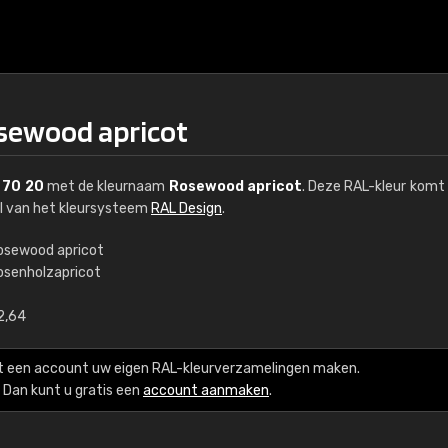
sewood apricot
 70 20
met de kleurnaam
Rosewood apricot
. Deze RAL-kleur komt 
el van het kleursysteem
RAL Design
.
osewood apricot
osenholzapricot
€15
2,64
RAL K7 op waterba
t een account uw eigen RAL-kleurverzamelingen maken.
216 RAL Classic-kleur
Dan kunt u gratis een
account aanmaken
.
5 x 15 cm, glanzend