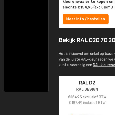
kleuren­waaier te kopen
om z
slechts €154,95
(exclusief BT
Meer info / bestellen
Bekijk RAL 020 70 2
Het is risicovol om enkel op basi
van de juiste RAL-kleur, raden w
kunt u voordelig een
RAL-kleurenw
RAL D2
RAL DESIGN
€
154,95
exclusief BTW
€
187,49
inclusief BTW