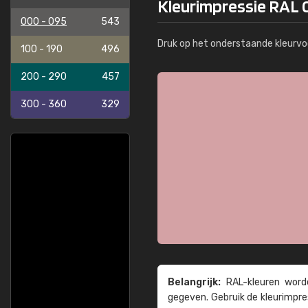
Kleurimpressie RAL 
000 - 095
543
Druk op het onderstaande kleurvo
100 - 190
496
200 - 290
457
300 - 360
329
Belangrijk:
RAL-kleuren worde
gegeven. Gebruik de kleur­impre