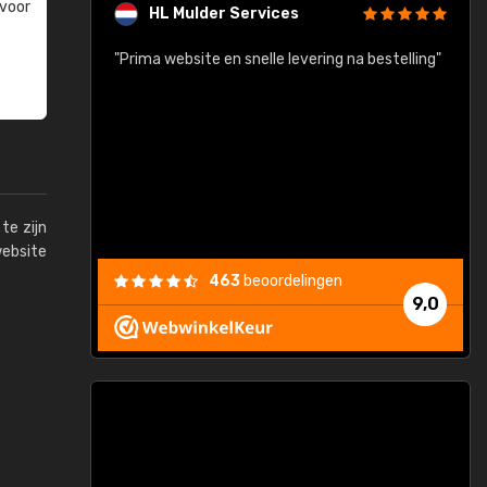
 voor
HL Mulder Services
baar!"
"Prima website en snelle levering na bestelling"
"
te zijn
website
463
beoordelingen
9,0