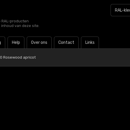
le RAL-producten
e inhoud van deze site.
g
Help
Over ons
Contact
Links
20 Rosewood apricot