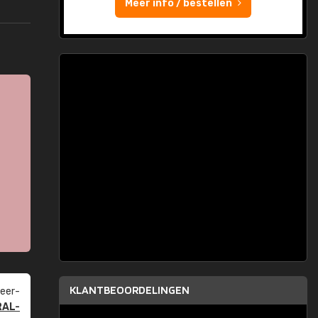
Meer info / bestellen
KLANTBEOORDELINGEN
eer­
RAL-