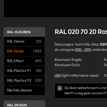
RAL 020 70 20 Ro
RAL-KLEUREN
RAL Classic
216
Deze pagina toont RAL-kleur
020
de categorie
000 - 095
, onderde
RAL Design
1.825
Kleurnaam Engels:
R
RAL Effect
490
Kleurnaam Duits:
R
RAL Plastics P1
100
LRV
(light reflectance value):
4
RAL Plastics P2
200
Op deze website kunt u me
Mijn RAL-kleuren
Heeft u nog geen account? 
RAL DESIGN