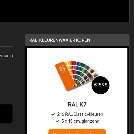
RAL-KLEURENWAAIER KOPEN
voor in
,95
€15,95
sis
RAL K7
en
216 RAL Classic-kleuren
5 x 15 cm, glanzend