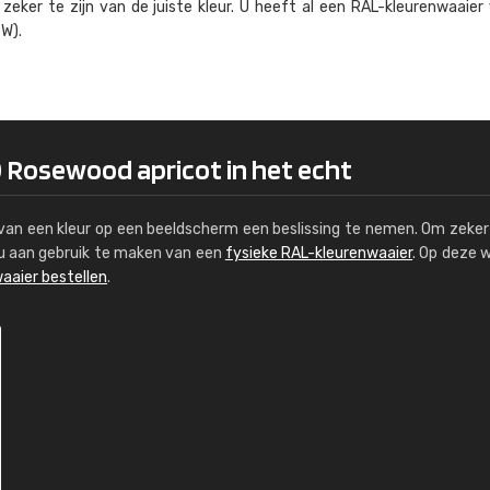
eker te zijn van de juiste kleur. U heeft al een RAL-kleuren­waaier
Kambier BV
W).
"Super snelle service en zeer betaal
0 Rosewood apricot in het echt
s van een kleur op een beeldscherm een beslissing te nemen. Om zeker 
e u aan gebruik te maken van een
fysieke RAL-kleurenwaaier
. Op deze 
aaier bestellen
.