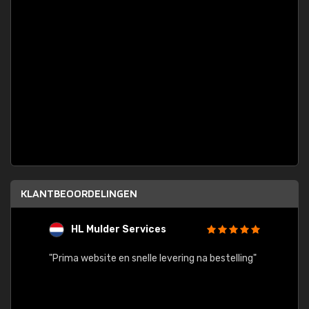
KLANTBEOORDELINGEN
HL Mulder Services
T
"
"Prima website en snelle levering na bestelling"
"Alles