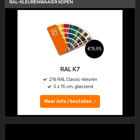
RAL-KLEURENWAAIER KOPEN
€15,95
RAL K7
216 RAL Classic-kleuren
5 x 15 cm, glanzend
Meer info / bestellen