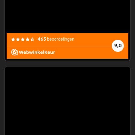
463
beoordelingen
9,0