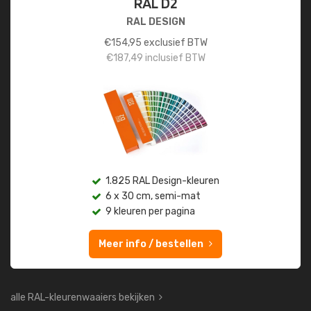
RAL D2
RAL DESIGN
€
154,95
exclusief BTW
€
187,49
inclusief BTW
1.825 RAL Design-kleuren
6 x 30 cm, semi-mat
9 kleuren per pagina
Meer info / bestellen
alle RAL-kleurenwaaiers bekijken