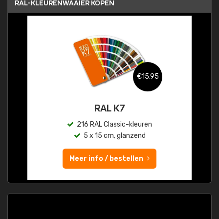
RAL-KLEURENWAAIER KOPEN
€15,95
RAL K7
216 RAL Classic-kleuren
5 x 15 cm, glanzend
Meer info / bestellen