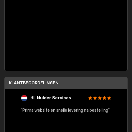
KLANTBEOORDELINGEN
HL Mulder Services
T
"
"Prima website en snelle levering na bestelling"
"Alles