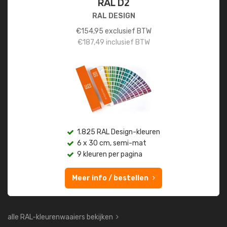
RAL D2
RAL DESIGN
€
154,95
exclusief BTW
€
187,49
inclusief BTW
1.825 RAL Design-kleuren
6 x 30 cm, semi-mat
9 kleuren per pagina
Meer info / bestellen
alle RAL-kleurenwaaiers bekijken