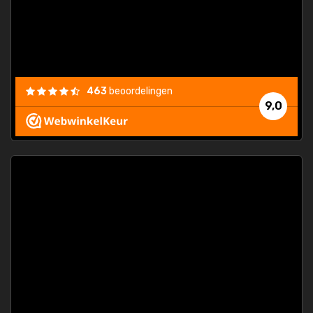
463
beoordelingen
9,0