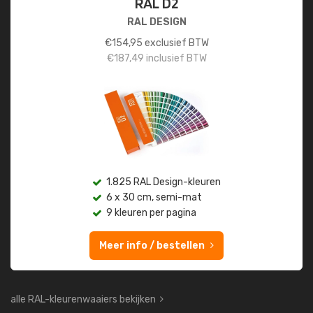
RAL D2
RAL DESIGN
€
154,95
exclusief BTW
€
187,49
inclusief BTW
1.825 RAL Design-kleuren
6 x 30 cm, semi-mat
9 kleuren per pagina
Meer info / bestellen
alle RAL-kleurenwaaiers bekijken