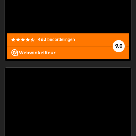
463
beoordelingen
9,0