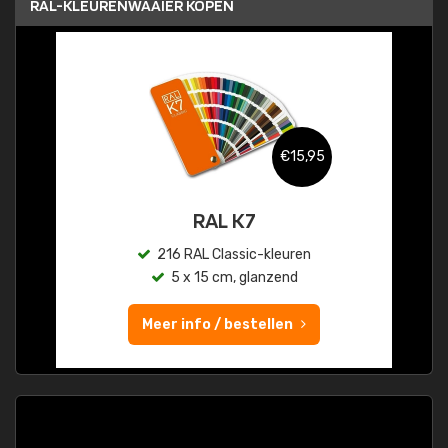
RAL-KLEURENWAAIER KOPEN
€15,95
RAL K7
216 RAL Classic-kleuren
5 x 15 cm, glanzend
Meer info / bestellen