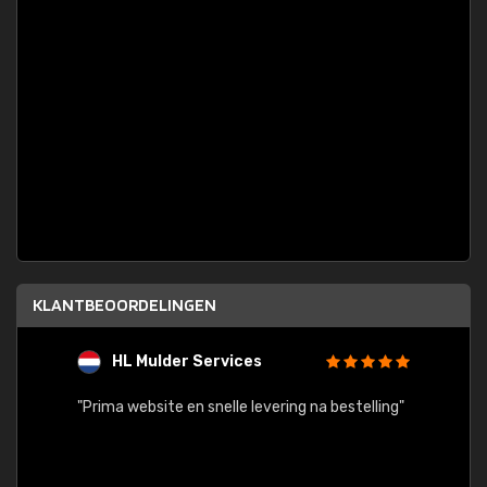
KLANTBEOORDELINGEN
HL Mulder Services
T
"
"Prima website en snelle levering na bestelling"
"Alles