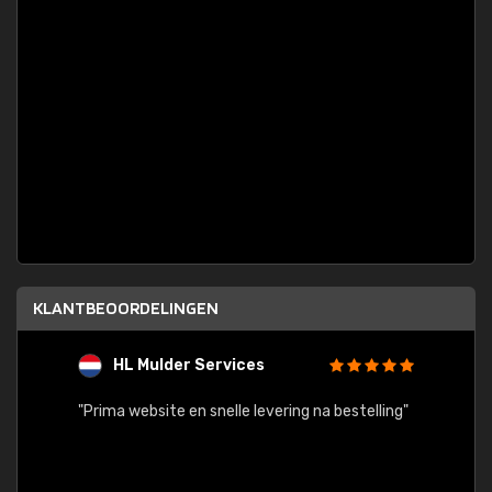
KLANTBEOORDELINGEN
HL Mulder Services
T
"
"Prima website en snelle levering na bestelling"
"Alles