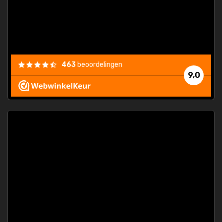
463
beoordelingen
9,0