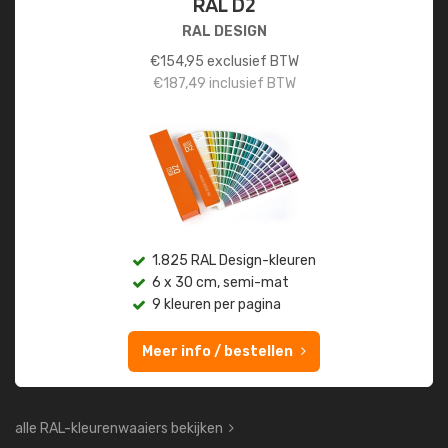
RAL D2
RAL DESIGN
€
154,95
exclusief BTW
€
187,49
inclusief BTW
1.825 RAL Design-kleuren
6 x 30 cm, semi-mat
9 kleuren per pagina
Meer info / bestellen
alle RAL-kleurenwaaiers bekijken