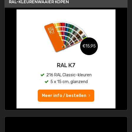
RAL-KLEURENWAAIER KOPEN
€15,95
RAL K7
216 RAL Classic-kleuren
5 x 15 cm, glanzend
Meer info / bestellen