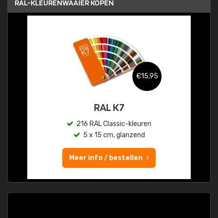
RAL-KLEURENWAAIER KOPEN
€15,95
RAL K7
216 RAL Classic-kleuren
5 x 15 cm, glanzend
Meer info / bestellen