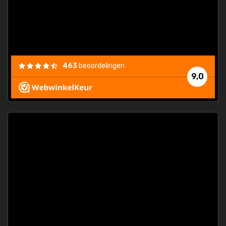
463
beoordelingen
9,0