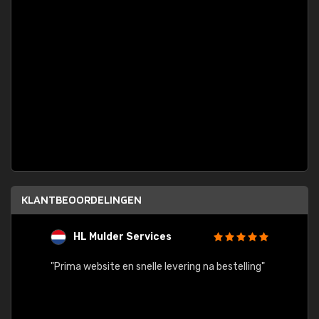
KLANTBEOORDELINGEN
HL Mulder Services
T
"
"Prima website en snelle levering na bestelling"
"Alles