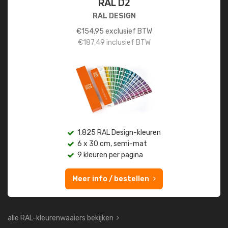
RAL D2
RAL DESIGN
€
154,95
exclusief BTW
€
187,49
inclusief BTW
1.825 RAL Design-kleuren
6 x 30 cm, semi-mat
9 kleuren per pagina
Meer info / bestellen
alle RAL-kleurenwaaiers bekijken