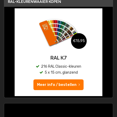
RAL-KLEURENWAAIER KOPEN
€15,95
RAL K7
216 RAL Classic-kleuren
5 x 15 cm, glanzend
Meer info / bestellen