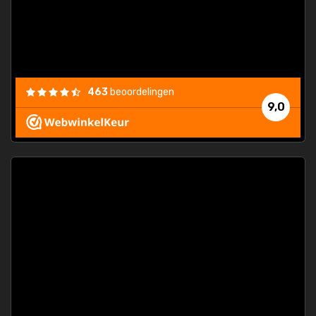
463
beoordelingen
9,0