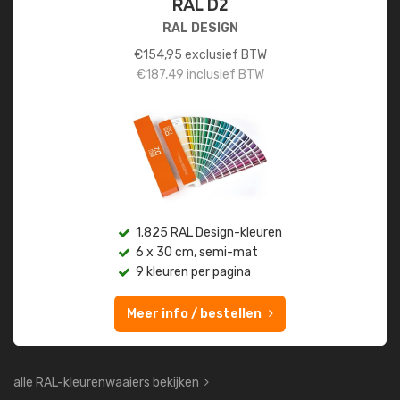
RAL D2
RAL DESIGN
€
154,95
exclusief BTW
€
187,49
inclusief BTW
1.825 RAL Design-kleuren
6 x 30 cm, semi-mat
9 kleuren per pagina
Meer info / bestellen
alle RAL-kleurenwaaiers bekijken