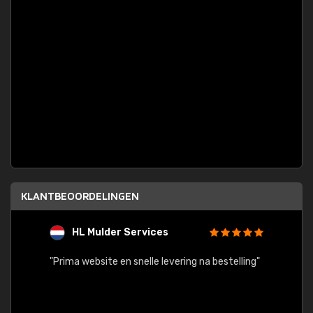
KLANTBEOORDELINGEN
HL Mulder Services
T
"
"Prima website en snelle levering na bestelling"
"Alles