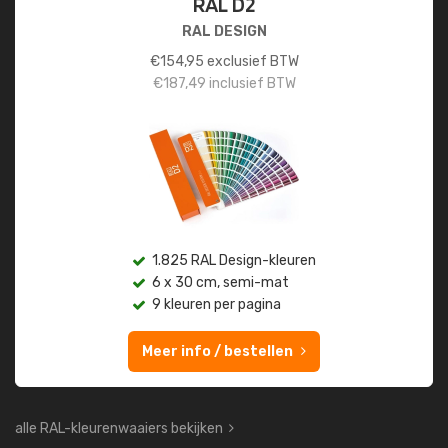
RAL D2
RAL DESIGN
€
154,95
exclusief BTW
€
187,49
inclusief BTW
1.825 RAL Design-kleuren
6 x 30 cm, semi-mat
9 kleuren per pagina
Meer info / bestellen
alle RAL-kleurenwaaiers bekijken