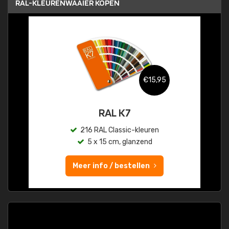
RAL-KLEURENWAAIER KOPEN
€15,95
RAL K7
216 RAL Classic-kleuren
5 x 15 cm, glanzend
Meer info / bestellen