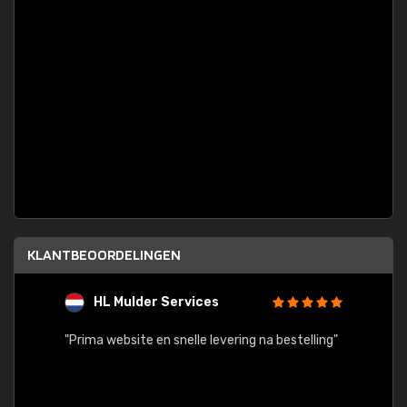
KLANTBEOORDELINGEN
HL Mulder Services
T
"
"Prima website en snelle levering na bestelling"
"Alles