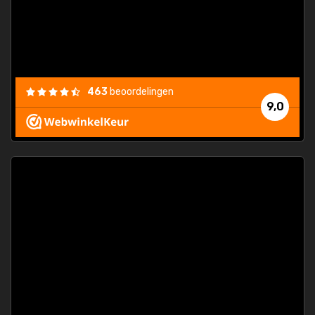
463
beoordelingen
9,0