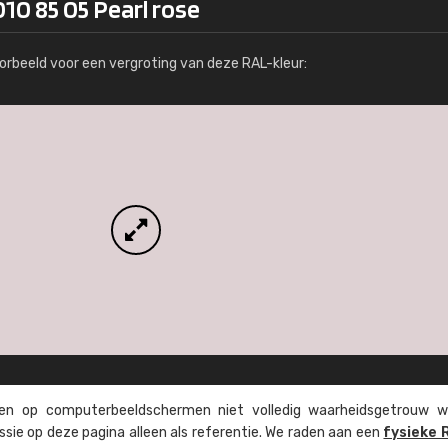
10 85 05 Pearl rose
Meer info / bestellen
orbeeld voor een vergroting van deze RAL-kleur:
n op computer­beeld­schermen niet volledig waarheids­­getrouw w
ssie op deze pagina alleen als referentie. We raden aan een
fysieke 