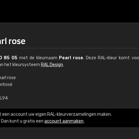
rl rose
0 85 05
met de kleurnaam
Pearl rose
. Deze RAL-kleur komt voo
van het kleursysteem
RAL Design
.
arl rose
erlrosé
€15
5,94
RAL K7 op waterba
t een account uw eigen RAL-kleurverzamelingen maken.
216 RAL Classic-kleur
Dan kunt u gratis een
account aanmaken
.
5 x 15 cm, glanzend