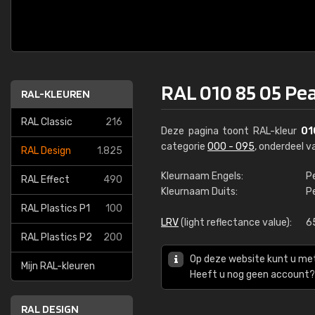
RAL 010 85 05 Pea
RAL-KLEUREN
RAL Classic
216
Deze pagina toont RAL-kleur
01
categorie
000 - 095
, onderdeel 
RAL Design
1.825
Kleurnaam Engels:
Pe
RAL Effect
490
Kleurnaam Duits:
P
RAL Plastics P1
100
LRV
(light reflectance value):
6
RAL Plastics P2
200
Op deze website kunt u me
Mijn RAL-kleuren
Heeft u nog geen account? 
RAL DESIGN