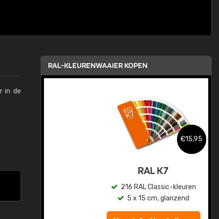
RAL-KLEURENWAAIER KOPEN
r in de
,95
€15,95
sis
RAL K7
en
216 RAL Classic-kleuren
5 x 15 cm, glanzend