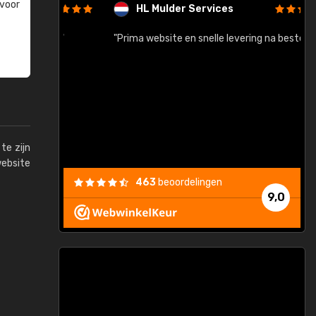
 voor
HL Mulder Services
baar!"
"Prima website en snelle levering na bestelling"
"
te zijn
website
463
beoordelingen
9,0