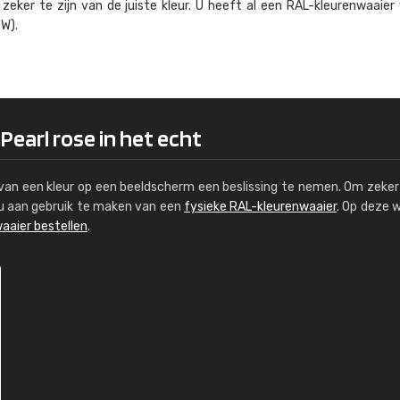
eker te zijn van de juiste kleur. U heeft al een RAL-kleuren­waaier
Kambier BV
W).
"Super snelle service en zeer betaal
Pearl rose in het echt
s van een kleur op een beeldscherm een beslissing te nemen. Om zeker 
e u aan gebruik te maken van een
fysieke RAL-kleurenwaaier
. Op deze 
aaier bestellen
.