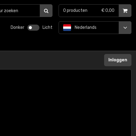
0
producten
€ 0,00
Donker
Licht
Nederlands
Inloggen