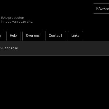
le RAL-producten
e inhoud van deze site.
g
Help
Over ons
Contact
Links
5 Pearl rose