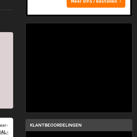
Meer info / bestellen
KLANTBEOORDELINGEN
eer­
RAL-