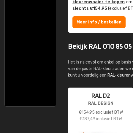
kleuren­waaier te kopen
om z
slechts €154,95
(exclusief BT
Meer info / bestellen
Bekijk RAL 010 85 05 
Het is risicovol om enkel op basi
van de juiste RAL-kleur, raden w
kunt u voordelig een
RAL-kleurenw
RAL D2
RAL DESIGN
€
154,95
exclusief BTW
€
187,49
inclusief BTW