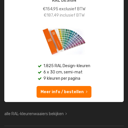
RAL DESIGN
€
154,95
exclusief BTW
€
187,49
inclusief BTW
1.825 RAL Design-kleuren
6 x 30 cm, semi-mat
9 kleuren per pagina
Meer info / bestellen
alle RAL-kleurenwaaiers bekijken