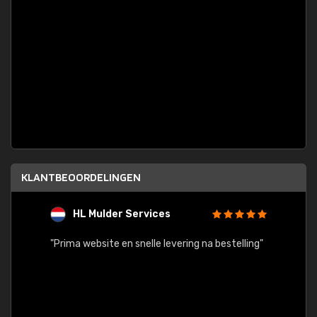
KLANTBEOORDELINGEN
HL Mulder Services
T
"
"Prima website en snelle levering na bestelling"
"Alles