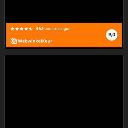
463
beoordelingen
9,0