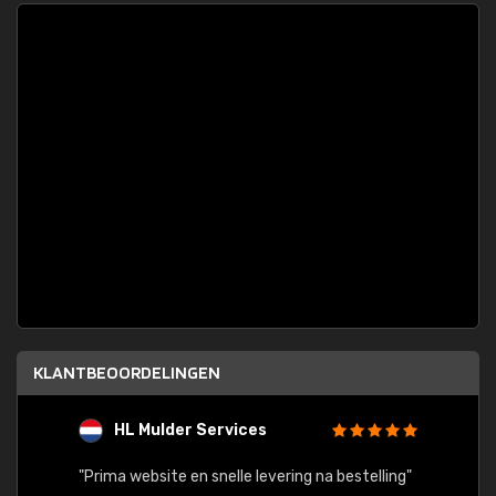
KLANTBEOORDELINGEN
HL Mulder Services
T
"
"Prima website en snelle levering na bestelling"
"Alles