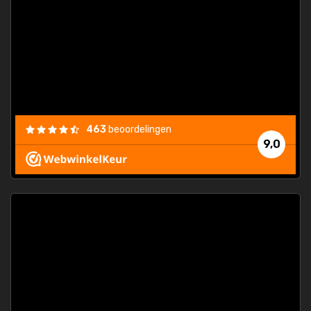
463
beoordelingen
9,0