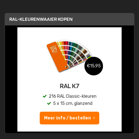
RAL-KLEURENWAAIER KOPEN
€15,95
RAL K7
216 RAL Classic-kleuren
5 x 15 cm, glanzend
Meer info / bestellen