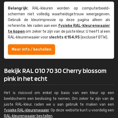
Belangrijk:
RAL-kleuren worden op computer­beeld­
schermen niet volledig waarheids­­getrouw weer­gegeven.
Gebruik de kleur­impressie op deze pagina alleen als
referentie. We raden aan een
fysieke RAL-kleuren­waaier
te kopen
om zeker te zijn van de juiste kleur. U heeft al een
RAL-kleuren­waaier voor
slechts €154,95
(exclusief BTW).
Meer info / bestellen
Bekijk RAL 010 70 30 Cherry blossom
pink in het echt
Het is risicovol om enkel op basis van een kleur op een
beeldscherm een beslissing te nemen. Om zeker te zijn van de
juiste RAL-kleur, raden we u aan gebruik te maken van een
fysieke RAL-kleurenwaaier
. Op deze website kunt u voordelig een
RAL-kleurenwaaier bestellen
.